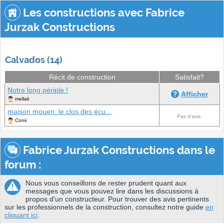
Les constructions avec Fabrice
Jurzak Constructions
Calvados (14)
Récit de construction
Satisfait?
Notre long périple !
Afficher
mellali
maison mouen: le clos des écu...
Pas d'avis.
Conii
Fabrice Jurzak Constructions dans le
forum :
Nous vous conseillons de rester prudent quant aux
messages que vous pouvez lire dans les discussions à
propos d'un constructeur. Pour trouver des avis pertinents
sur les professionnels de la construction, consultez notre guide
en
cliquant ici
.