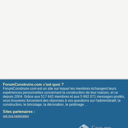
ForumConstruire.com c'est quoi ?
ForumConstruire.com est un site sur lequel les membres échangent leurs
expériences personnelles concernant la construction de leur maison, et ce
depuis 2004. Grâce aux 517 642 membres et aux 5 992 071 messages postés,
vous trouverez forcement des réponses à vos questions sur l'administratif, la
construction, le bricolage, la décoration, le jardinage ...
Sites partenaires :
voir nos partenaires