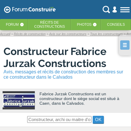
RÉCITS
DE
FORUM
PHOTOS
CONSEILS
‹
‹
CONSTRUCTIONS
Accueil
Récits de construction
Avis sur les constructeurs
Tous les constructeurs
Avi
Constructeur Fabrice
Jurzak Constructions
Avis, messages et récits de construction des membres sur
ce constructeur dans le Calvados
Fabrice Jurzak Constructions
est un
constructeur dont le siège social est situé à
Caen, dans le Calvados.
OK