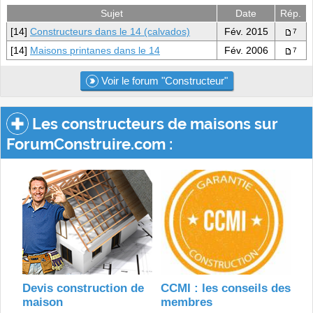
Sujet
Date
Rép.
[14]
Constructeurs dans le 14 (calvados)
Fév. 2015
7
[14]
Maisons printanes dans le 14
Fév. 2006
7
Voir le forum "Constructeur"
Les constructeurs de maisons sur
ForumConstruire.com :
Devis construction de
CCMI : les conseils des
maison
membres