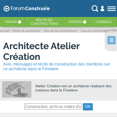
RÉCITS
DE
FORUM
PHOTOS
CONSEILS
‹
‹
CONSTRUCTIONS
Accueil
Récits de construction
Avis sur les constructeurs
Tous les constructeurs
Avi
Architecte Atelier
Création
Avis, messages et récits de construction des membres sur
ce architecte dans le Finistere
Atelier Création
est un architecte réalisant des
maisons dans le Finistere.
OK