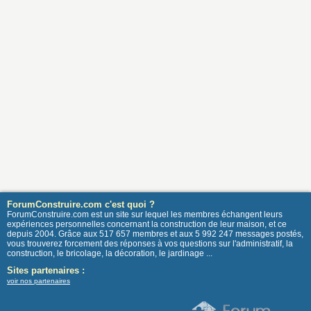
ForumConstruire.com c'est quoi ?
ForumConstruire.com est un site sur lequel les membres échangent leurs
expériences personnelles concernant la construction de leur maison, et ce
depuis 2004. Grâce aux 517 657 membres et aux 5 992 247 messages postés,
vous trouverez forcement des réponses à vos questions sur l'administratif, la
construction, le bricolage, la décoration, le jardinage ...
Sites partenaires :
voir nos partenaires