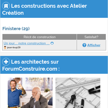
Les constructions avec Atelier
Création
Finistere (29)
Récit de construction
Satisfait?
Un jour... notre construction ...
Afficher
jean-loup29
Les architectes sur
ForumConstruire.com :