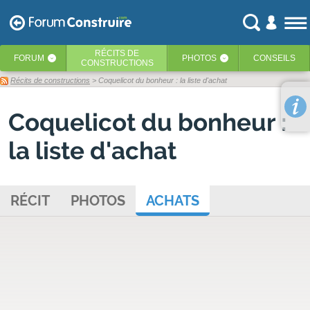
RÉCITS
DE
FORUM
PHOTOS
CONSEILS
‹
‹
CONSTRUCTIONS
Récits de constructions
> Coquelicot du bonheur : la liste d'achat
Coquelicot du bonheur :
la liste d'achat
RÉCIT
PHOTOS
ACHATS