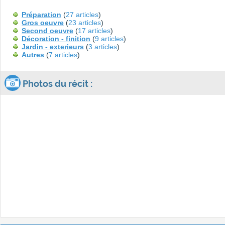
Préparation
(
27 articles
)
Gros oeuvre
(
23 articles
)
Second oeuvre
(
17 articles
)
Décoration - finition
(
9 articles
)
Jardin - exterieurs
(
3 articles
)
Autres
(
7 articles
)
Photos du récit :