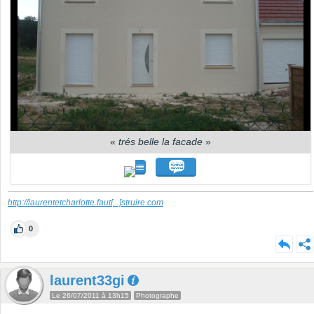
«
trés belle la facade
»
http://laurentetcharlotte.faut
[...]
struire.com
0
laurent33gi
Le 26/07/2011 à 13h15
Photographe