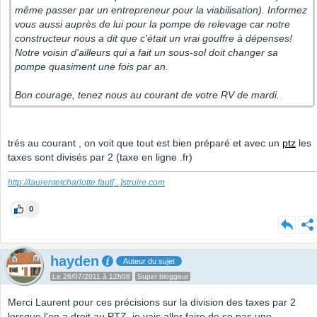
même passer par un entrepreneur pour la viabilisation). Informez
vous aussi auprès de lui pour la pompe de relevage car notre
constructeur nous a dit que c'était un vrai gouffre à dépenses!
Notre voisin d'ailleurs qui a fait un sous-sol doit changer sa
pompe quasiment une fois par an.
Bon courage, tenez nous au courant de votre RV de mardi.
trés au courant , on voit que tout est bien préparé et avec un
ptz
les
taxes sont divisés par 2 (taxe en ligne .fr)
http://laurentetcharlotte.faut
[...]
struire.com
0
hayden
Auteur du sujet
Le 26/07/2011 à 12h08
Super bloggeur
Merci Laurent pour ces précisions sur la division des taxes par 2
lorsque l'on a droit au PTZ, je vais aller faire de ce pas une