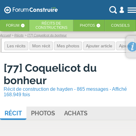
RÉCITS
DE
FORUM
PHOTOS
CONSEILS
‹
‹
CONSTRUCTIONS
Accueil
Récits
[77] Coquelicot du bonheur
Les récits
Mon récit
Mes photos
Ajouter article
Ajouter 
[77] Coquelicot du
bonheur
Récit de construction de hayden - 865 messages - Affiché
168.949 fois
RÉCIT
PHOTOS
ACHATS