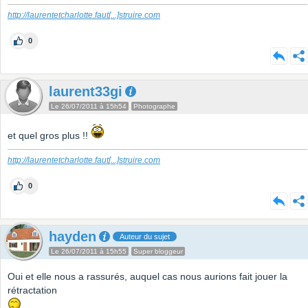
http://laurentetcharlotte.faut
[...]
struire.com
0
laurent33gi
Le 26/07/2011 à 15h54
Photographe
et quel gros plus !!
http://laurentetcharlotte.faut
[...]
struire.com
0
hayden
Auteur du sujet
Le 26/07/2011 à 15h55
Super bloggeur
Oui et elle nous a rassurés, auquel cas nous aurions fait jouer la
rétractation