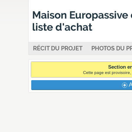
Maison Europassive e
liste d'achat
RÉCIT
DU PROJET
PHOTOS
DU PR
Section e
Cette page est provisoire
A