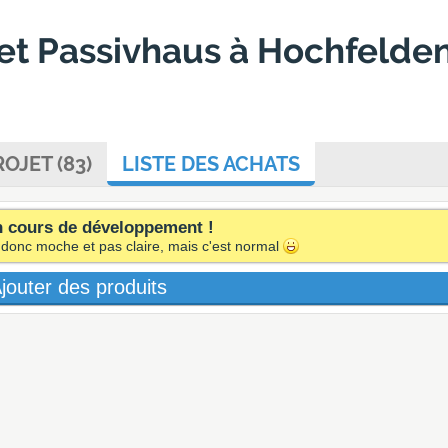
t Passivhaus à Hochfelden (
OJET (83)
LISTE DES ACHATS
n cours de développement !
, donc moche et pas claire, mais c'est normal
jouter des produits