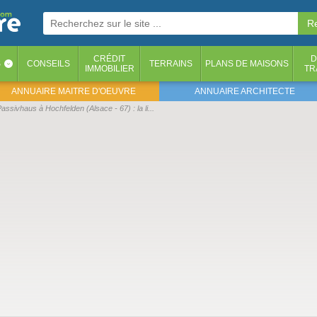
CRÉDIT
D
S
CONSEILS
TERRAINS
PLANS DE MAISONS
‹
IMMOBILIER
TR
ANNUAIRE MAITRE D'OEUVRE
ANNUAIRE ARCHITECTE
sivhaus à Hochfelden (Alsace - 67) : la li...