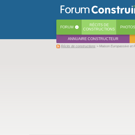
RÉCITS
DE
FORUM
PHOTO
‹
CONSTRUCTIONS
ANNUAIRE CONSTRUCTEUR
Récits de constructions
> Maison Europassive et Pas