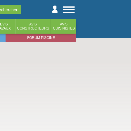
EVIS
AVIS
AVIS
AVAUX
CONSTRUCTEURS
CUISINISTES
FORUM PISCINE