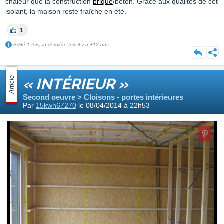
chaleur que la construction
brique
/béton. Grâce aux qualités de cet
isolant, la maison reste fraîche en été.
1
Edité 1 fois, la dernière fois il y a +12 ans.
Article
« INTÉRIEUR »
Second oeuvre > Cloisons - portes intérieures
Par
15kwh67270
le 08/04/2014 à 22h53