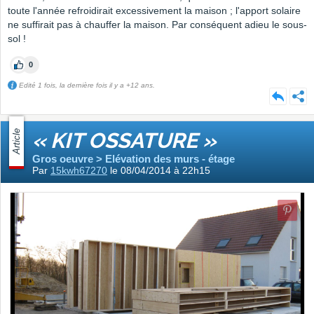
toute l'année refroidirait excessivement la maison ; l'apport solaire
ne suffirait pas à chauffer la maison. Par conséquent adieu le sous-
sol !
0
Edité 1 fois, la dernière fois il y a +12 ans.
Article
« KIT OSSATURE »
Gros oeuvre > Elévation des murs - étage
Par
15kwh67270
le 08/04/2014 à 22h15