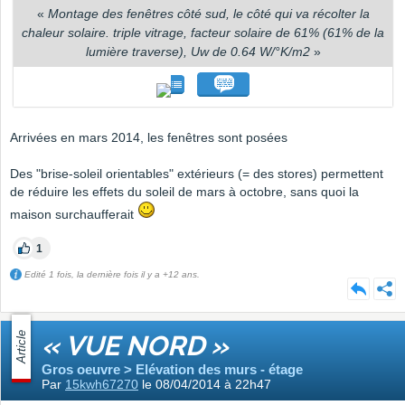
«
Montage des fenêtres côté sud, le côté qui va récolter la
chaleur solaire. triple vitrage, facteur solaire de 61% (61% de la
lumière traverse), Uw de 0.64 W/°K/m2
»
Arrivées en mars 2014, les fenêtres sont posées
Des "brise-soleil orientables" extérieurs (= des stores) permettent
de réduire les effets du soleil de mars à octobre, sans quoi la
maison surchaufferait
1
Edité 1 fois, la dernière fois il y a +12 ans.
Article
« VUE NORD »
Gros oeuvre > Elévation des murs - étage
Par
15kwh67270
le 08/04/2014 à 22h47