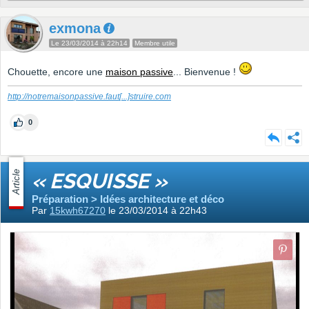
exmona
Le 23/03/2014 à 22h14
Membre utile
Chouette, encore une
maison passive
... Bienvenue !
http://notremaisonpassive.faut
[...]
struire.com
0
Article
« ESQUISSE »
Préparation > Idées architecture et déco
Par
15kwh67270
le 23/03/2014 à 22h43