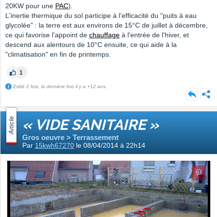
20KW pour une
PAC
).
L'inertie thermique du sol participe à l'efficacité du "puits à eau
glycolée" : la terre est aux environs de 15°C de juillet à décembre,
ce qui favorise l'appoint de
chauffage
à l'entrée de l'hiver, et
descend aux alentours de 10°C ensuite, ce qui aide à la
"climatisation" en fin de printemps.
1
Edité 2 fois, la dernière fois il y a +12 ans.
Article
« VIDE SANITAIRE »
Gros oeuvre > Terrassement
Par
15kwh67270
le 08/04/2014 à 22h14