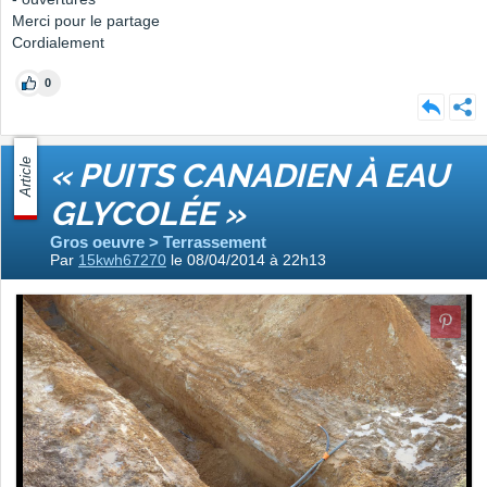
Merci pour le partage
Cordialement
0
Article
« PUITS CANADIEN À EAU
GLYCOLÉE »
Gros oeuvre > Terrassement
Par
15kwh67270
le 08/04/2014 à 22h13