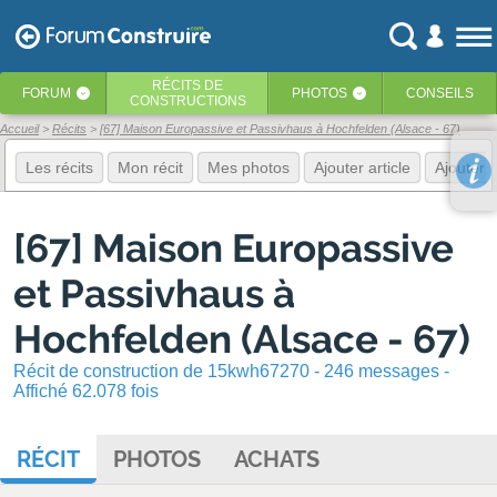
RÉCITS
DE
FORUM
PHOTOS
CONSEILS
‹
‹
CONSTRUCTIONS
Accueil
Récits
[67] Maison Europassive et Passivhaus à Hochfelden (Alsace - 67)
Les récits
Mon récit
Mes photos
Ajouter article
Ajouter 
[67] Maison Europassive
et Passivhaus à
Hochfelden (Alsace - 67)
Récit de construction de 15kwh67270 - 246 messages -
Affiché 62.078 fois
RÉCIT
PHOTOS
ACHATS