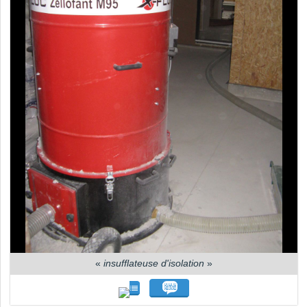
«
insufflateuse d'isolation
»