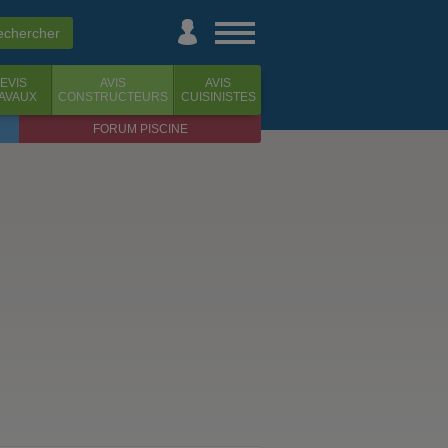
EVIS
AVIS
AVIS
AVAUX
CONSTRUCTEURS
CUISINISTES
FORUM PISCINE