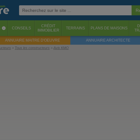
CRÉDIT
D
S
CONSEILS
TERRAINS
PLANS DE MAISONS
‹
IMMOBILIER
TR
ANNUAIRE MAITRE D'OEUVRE
ANNUAIRE ARCHITECTE
ructeurs
Tous les constructeurs
Avis KMO