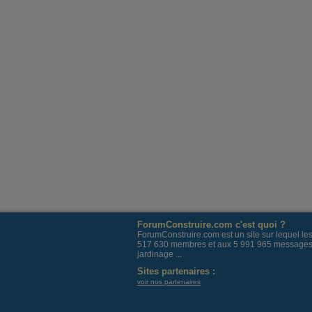
ForumConstruire.com c'est quoi ?
ForumConstruire.com est un site sur lequel l
517 630 membres et aux 5 991 965 messages post
jardinage ...
Sites partenaires :
voir nos partenaires