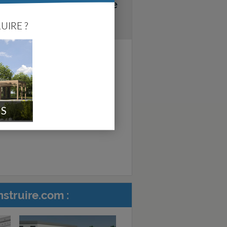
re : faites chiffrer votre
UIRE ?
, par ForumConstruire.com.
IS
struire.com :