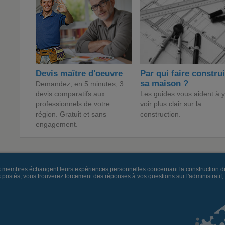
Devis maître d'oeuvre
Par qui faire constru
sa maison ?
Demandez, en 5 minutes, 3
devis comparatifs aux
Les guides vous aident à y
professionnels de votre
voir plus clair sur la
région. Gratuit et sans
construction.
engagement.
es membres échangent leurs expériences personnelles concernant la construction d
és, vous trouverez forcement des réponses à vos questions sur l'administratif, la 