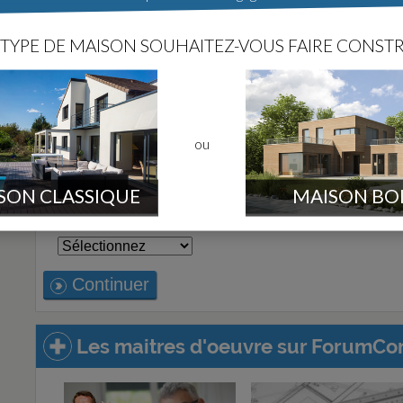
Ne courrez plus après les maitres d'oeuv
projet en ligne.
TYPE DE MAISON SOUHAITEZ-VOUS FAIRE CONSTR
Un service gratuit, sans engagement et sans pub
Surface habitable souhaitée :
m²
ou
Avez-vous trouvé un terrain ?
Oui, j'ai un terrain
SON CLASSIQUE
MAISON BO
Non, je cherche un terrain
Département de votre projet
Continuer
Les maitres d'oeuvre sur ForumCon