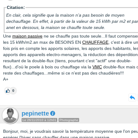
Citation:
En clair, cela signifie que la maison n’a pas besoin de moyen
dechauffage. En effet, à partir de la valeur de 15 kWh par m2 et pa
anet en dessous, la maison se chauffe toute seule.
Une
maison passive
ne se chauffe pas toute seule...Il faut compense
les 15 kWh/m2.an max de BESOINS EN
CHAUFFAGE
, c'est à dire u
fois pris en compte les apports solaires, les apports des habitants, le
apports des appareils electro-menagers, la réduction des déperdition
resultant de la double-flux (tiens, pourtant c'est "actif" une double-
flux)...d'où le poele à bois ou chauffage via la
VMC
double-flux mais 
reste des chauffages...même si ce n'est pas des chaudières!!!
A+
0
pepinette
Le 26/11/2010 à 12h01
Photographe
Bonjour, moi, je voudrais savoir la tempèrature moyenne que l'on peu
espèrer l'hiver sans chauffer dans une maison passive.