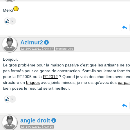
Merci
0
Azimut2
Le 20/06/2011 à 04h47
Membre utile
Bonjour,
Le gros problème pour la maison passive c'est que les artisans ne so
pas formés pour ce genre de construction. Sont-ils seulement formés
pour la RT2005 ou la
RT2012
? Quand je vois des chantiers avec un
structure en
briques
avec joints minces, je me dis qu'avec des
parpai
bien posés le résultat serait meilleur.
0
angle droit
Le 14/08/2011 à 03h19