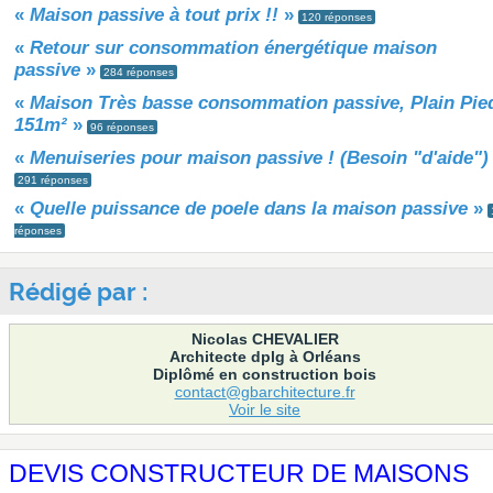
«
Maison passive à tout prix !!
»
120 réponses
«
Retour sur consommation énergétique maison
passive
»
284 réponses
«
Maison Très basse consommation passive, Plain Pie
151m²
»
96 réponses
«
Menuiseries pour maison passive ! (Besoin "d'aide")
291 réponses
«
Quelle puissance de poele dans la maison passive
»
réponses
Rédigé par :
Nicolas CHEVALIER
Architecte dplg à Orléans
Diplômé en construction bois
contact@gbarchitecture.fr
Voir le site
DEVIS CONSTRUCTEUR DE MAISONS