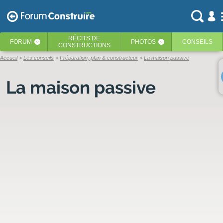
RÉCITS
DE
FORUM
PHOTOS
CONSEILS
‹
‹
CONSTRUCTIONS
Accueil
Les conseils
Préparation, plan & constructeur
La maison passive
La maison passive