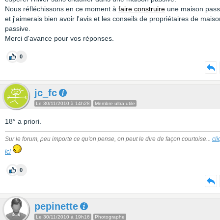
Nous réfléchissons en ce moment à
faire construire
une maison pass
et j'aimerais bien avoir l'avis et les conseils de propriétaires de maiso
passive.
Merci d'avance pour vos réponses.
0
jc_fc
Le 30/11/2010 à 14h28
Membre ultra utile
18° a priori.
Sur le forum, peu importe ce qu'on pense, on peut le dire de façon courtoise...
cl
ici
0
pepinette
Le 30/11/2010 à 19h16
Photographe