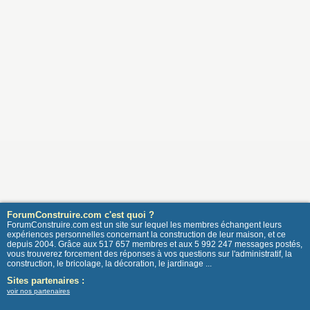
ForumConstruire.com c'est quoi ?
ForumConstruire.com est un site sur lequel les membres échangent leurs
expériences personnelles concernant la construction de leur maison, et ce
depuis 2004. Grâce aux 517 657 membres et aux 5 992 247 messages postés,
vous trouverez forcement des réponses à vos questions sur l'administratif, la
construction, le bricolage, la décoration, le jardinage ...
Sites partenaires :
voir nos partenaires