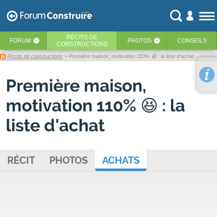
RÉCITS
DE
FORUM
PHOTOS
CONSEILS
‹
‹
CONSTRUCTIONS
Récits de constructions
> Première maison, motivation 110% 😆 : la liste d'achat
Première maison,
motivation 110% 😆 : la
liste d'achat
RÉCIT
PHOTOS
ACHATS