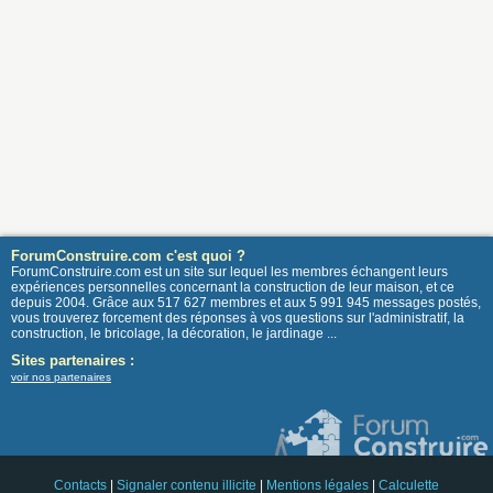
ForumConstruire.com c'est quoi ?
ForumConstruire.com est un site sur lequel les membres échangent leurs
expériences personnelles concernant la construction de leur maison, et ce
depuis 2004. Grâce aux 517 627 membres et aux 5 991 945 messages postés,
vous trouverez forcement des réponses à vos questions sur l'administratif, la
construction, le bricolage, la décoration, le jardinage ...
Sites partenaires :
voir nos partenaires
Contacts
|
Signaler contenu illicite
|
Mentions légales
|
Calculette