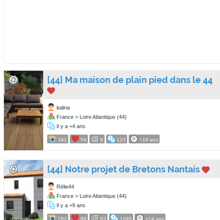
[44] Ma maison de plain pied dans le 44
italina
France > Loire Atlantique (44)
Il y a +4 ans
181
54
9
123
+16 ans
[44] Notre projet de Bretons Nantais
Rélie44
France > Loire Atlantique (44)
Il y a +9 ans
282
89
83
1095
+14 ans