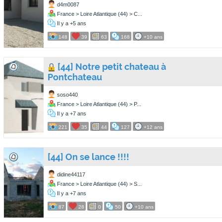
d4m0087
France > Loire Atlantique (44) > C...
Il y a +5 ans
148
39
63
168
+10 ans
[44] Notre petit chateau à
Pontchateau
soso440
France > Loire Atlantique (44) > P...
Il y a +7 ans
221
35
44
127
+12 ans
[44] On se lance !!!!
didine44117
France > Loire Atlantique (44) > S...
Il y a +7 ans
87
28
0
50
+10 ans