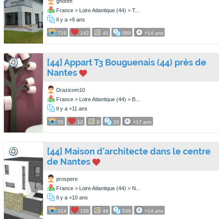
ghohm
France > Loire Atlantique (44) > T...
Il y a +9 ans
729
142
41
989
+14 ans
[44] Appart T3 Bouguenais (44) près de
Nantes
Drazicom10
France > Loire Atlantique (44) > B...
Il y a +11 ans
55
12
0
26
+17 ans
[44] Maison d'architecte dans le centre
de Nantes
prospere
France > Loire Atlantique (44) > N...
Il y a +10 ans
314
158
48
538
+14 ans