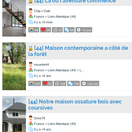
[44] Là où l'aventure commence
Chip n Dale
France > Loire Atlantique (44)
Il y a +9 mois
89
16
24
88
+3 ans
[44] Maison contemporaine a côté de
la forêt
mouette44
France > Loire Atlantique (44) > L...
Il y a +6 ans
225
61
108
730
+14 ans
[44] Notre maison ossature bois avec
coursives
Drine78
France > Loire Atlantique (44)
Il y a +9 ans