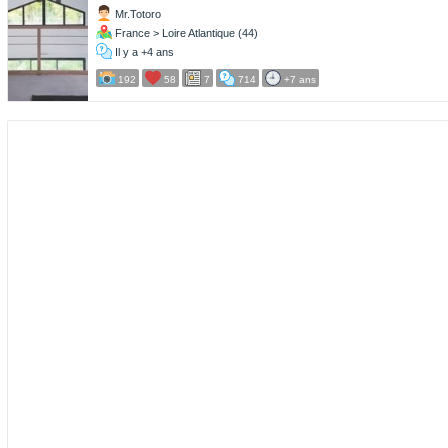
Mr.Totoro
France > Loire Atlantique (44)
Il y a +4 ans
192
58
7
714
+7 ans