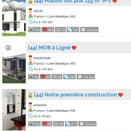
[44] Maison toit plat 155 m² R+1
s&c44
France > Loire Atlantique (44)
Il y a +10 ans
126
101
23
152
+13 ans
[44] MOB à Ligné
boisdesaule
France > Loire Atlantique (44)
Il y a +10 ans
80
39
18
258
+14 ans
[44] Notre première construction
johana44
France > Loire Atlantique (44)
Il y a +9 ans
261
65
69
477
+11 ans