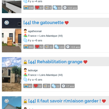
Il y a +4 ans
236
67
5
68
+10 ans
[44] the gatounette
agatheonair
France > Loire Atlantique (44)
Il y a +9 ans
291
52
21
133
+13 ans
[44] Rehabilitation grange
ladouige
France > Loire Atlantique (44)
Il y a +5 ans
83
22
0
22
+7 ans
[44] Il faut savoir r(m)aison garder !