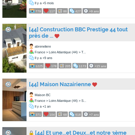
Il y a +5 mois
779
117
86
427
+9 ans
[44] Construction BBC Prestige 44 tout
près de ...
abreneliere
France > Loire Atlantique (44) > T...
Il y a +9 ans
1225
178
205
1173
+15 ans
[44] Maison Nazairienne
Maison BC
France > Loire Atlantique (44) > S...
Il y a +1 an
371
104
68
618
+7 ans
[44] Et une...et Deux...et notre 3ème