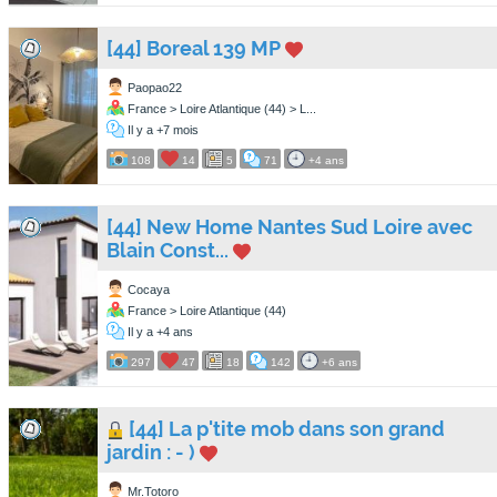
[44] Boreal 139 MP
Paopao22
France > Loire Atlantique (44) > L...
Il y a +7 mois
108
14
5
71
+4 ans
[44] New Home Nantes Sud Loire avec
Blain Const...
Cocaya
France > Loire Atlantique (44)
Il y a +4 ans
297
47
18
142
+6 ans
[44] La p'tite mob dans son grand
jardin : - )
Mr.Totoro