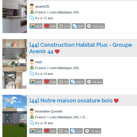
qwanki35
France > Loire Atlantique (44)
Il y a +2 ans
929
196
214
597
+10 ans
[44] Construction Habitat Plus - Groupe
Avenir 44
Hel0
France > Loire Atlantique (44)
Il y a +4 ans
406
244
73
2811
+9 ans
[44] Notre maison ossature bois
Amandine-Quentin
France > Loire Atlantique (44) > D...
Il y a +5 ans
169
101
39
214
+9 ans