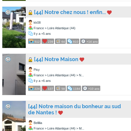
[44] Notre chez nous ! enfin...
kk08
France > Loire Atlantique (44)
Il y a +5 ans
512
239
64
810
+14 ans
[44] Notre Maison
Pisy
France > Loire Atlantique (44) > N...
Il y a +6 ans
224
137
58
1184
+10 ans
[44] Notre maison du bonheur au sud
de Nantes !
Bellilia
France > Loire Atlantique (44) > M...