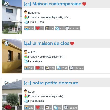
[44] Maison contemporaine
Battounet
France > Loire Atlantique (44) > V...
Il y a +11 ans
318
20
13
32
+12 ans
[44] la maison du clos
nath28
France > Loire Atlantique (44)
Il y a +6 ans
334
79
158
2091
+14 ans
[44] notre petite demeure
lezoe
France > Loire Atlantique (44)
Il y a +5 mois
327
19
1
53
+11 ans