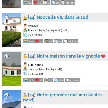
67
14
0
16
+15 ans
[44] Nouvelle VIE dans le sud
teampvh
France > Loire Atlantique (44) > S...
Il y a +8 ans
300
45
12
60
+15 ans
[44] Notre maison dans le vignoble
STEPHBENY
France > Loire Atlantique (44)
Il y a +10 ans
192
36
40
264
+11 ans
[44] Notre première maison (Nantes
nord)