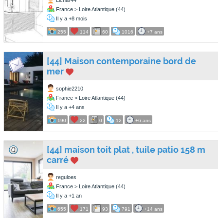
Lichar44
France > Loire Atlantique (44)
Il y a +8 mois
255
114
60
1016
+7 ans
[44] Maison contemporaine bord de
mer
sophie2210
France > Loire Atlantique (44)
Il y a +4 ans
190
22
0
12
+6 ans
[44] maison toit plat , tuile patio 158 m
carré
reguloes
France > Loire Atlantique (44)
Il y a +1 an
655
171
93
791
+14 ans