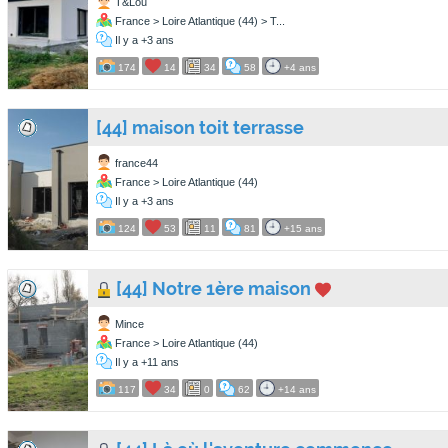
T&Lou
France > Loire Atlantique (44) > T...
Il y a +3 ans
174
14
34
58
+4 ans
[44] maison toit terrasse
france44
France > Loire Atlantique (44)
Il y a +3 ans
124
53
11
81
+15 ans
[44] Notre 1ère maison
Mince
France > Loire Atlantique (44)
Il y a +11 ans
117
34
0
62
+14 ans