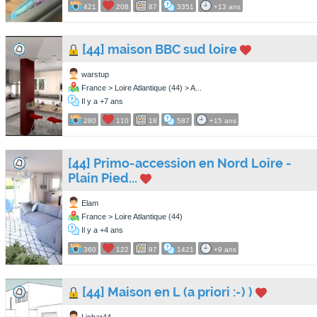
421
208
87
3351
+13 ans
[44] maison BBC sud loire
warstup
France > Loire Atlantique (44) > A...
Il y a +7 ans
280
110
18
587
+15 ans
[44] Primo-accession en Nord Loire -
Plain Pied...
Elam
France > Loire Atlantique (44)
Il y a +4 ans
360
122
97
1421
+9 ans
[44] Maison en L (a priori :-) )