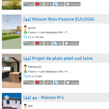
125
48
63
228
+14 ans
[44] Maison Bois Passive EULOGIA
gryzor
France > Loire Atlantique (44) > T...
Il y a +10 ans
112
47
0
163
+13 ans
[44] Projet de plain pied sud loire
PtiPrince44
France > Loire Atlantique (44) > P...
Il y a +3 ans
178
50
26
113
+9 ans
[44] 44 - Maison R+1
BnK