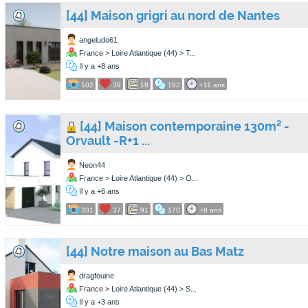
[44] Maison grigri au nord de Nantes
angeludo61
France > Loire Atlantique (44) > T...
Il y a +8 ans
102
39
18
182
+11 ans
[44] Maison contemporaine 130m² -
Orvault -R+1 ...
Neon44
France > Loire Atlantique (44) > O...
Il y a +6 ans
331
37
91
170
+8 ans
[44] Notre maison au Bas Matz
dragfouine
France > Loire Atlantique (44) > S...
Il y a +3 ans