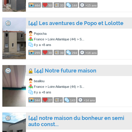
464
50
33
144
+15 ans
[44] Les aventures de Popo et Lolotte
Popocha
France > Loire Atlantique (44) > S...
Il y a +8 ans
255
39
39
294
+16 ans
[44] Notre future maison
bealilou
France > Loire Atlantique (44) > S...
Il y a +8 ans
344
27
4
143
+14 ans
[44] notre maison du bonheur en semi
auto const...