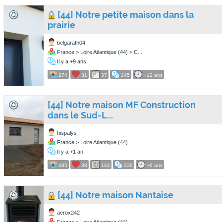
[44] Notre petite maison dans la
prairie
belgarath04
France > Loire Atlantique (44) > C...
Il y a +9 ans
274
31
37
245
+12 ans
[44] Notre maison MF Construction
dans le Sud-L...
hispalys
France > Loire Atlantique (44)
Il y a +1 an
485
38
144
336
+6 ans
[44] Notre maison Nantaise
aerox242