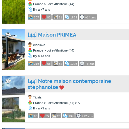
France > Loire Atlantique (44)
Il y a +7 ans
307
82
21
1893
+14 ans
[44] Maison PRIMEA
elisalova
France > Loire Atlantique (44)
Il y a +3 ans
315
56
58
1335
+8 ans
[44] Notre maison contemporaine
stéphanoise
Tigats
France > Loire Atlantique (44) > S...
Il y a +9 ans
66
55
23
194
+12 ans