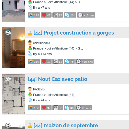
France > Loire Atlantique (44) > B...
Il y a +7 ans
179
47
37
204
+13 ans
[44] Projet construction a gorges
cricrinono44
France > Loire Atlantique (44) > G...
Il y a +13 ans
119
17
13
75
+16 ans
[44] Nout Caz avec patio
PASLYD
France > Loire Atlantique (44)
Il y a +4 ans
188
37
58
80
+8 ans
[44] maizon de septembre