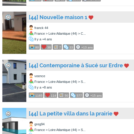
[44] Nouvelle maison 1
franck 44
France > Loire Atlantique (44) > C...
Il y a +4 ans
80
38
7
33
+13 ans
[44] Contemporaine à Sucé sur Erdre
veence
France > Loire Atlantique (44) > S...
Il y a +8 ans
1165
114
50
577
+15 ans
[44] La petite villa dans la prairie
greg94
France > Loire Atlantique (44) > S...