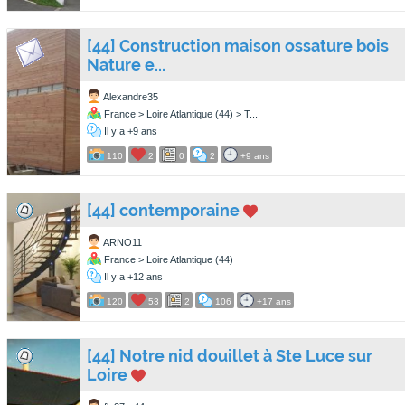
[44] Construction maison ossature bois
Nature e...
Alexandre35
France > Loire Atlantique (44) > T...
Il y a +9 ans
110
2
0
2
+9 ans
[44] contemporaine
ARNO11
France > Loire Atlantique (44)
Il y a +12 ans
120
53
2
106
+17 ans
[44] Notre nid douillet à Ste Luce sur
Loire