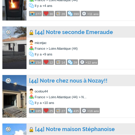
France > Loire Atlantique (44)
Il y a +4 ans
277
36
26
399
+11 ans
[44] Notre seconde Emeraude
micetjac
France > Loire Atlantique (44)
Il y a +9 ans
154
12
14
28
+12 ans
[44] Notre chez nous à Nozay!!
ocelou44
France > Loire Atlantique (44) > N...
Il y a +10 ans
185
25
27
435
+16 ans
[44] Notre maison Stéphanoise