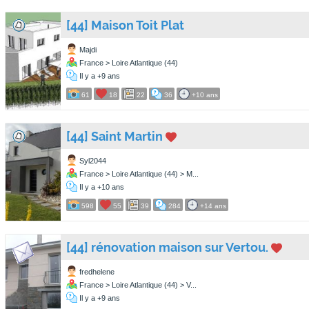
[44] Maison Toit Plat
Majdi
France > Loire Atlantique (44)
Il y a +9 ans
61
18
22
36
+10 ans
[44] Saint Martin
Syl2044
France > Loire Atlantique (44) > M...
Il y a +10 ans
598
55
39
284
+14 ans
[44] rénovation maison sur Vertou.
fredhelene
France > Loire Atlantique (44) > V...
Il y a +9 ans