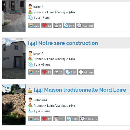
karo44
France > Loire Atlantique (44)
Il y a +8 ans
132
32
9
947
+13 ans
[44] Notre 1ère construction
igloo44
France > Loire Atlantique (44)
Il y a +2 ans
126
33
12
314
+8 ans
[44] Maison traditionnelle Nord Loire
Patricio44
France > Loire Atlantique (44)
Il y a +6 ans
439
42
130
305
+10 ans