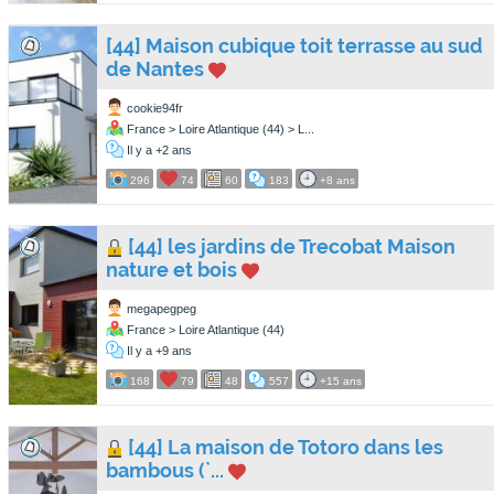
[44] Maison cubique toit terrasse au sud
de Nantes
cookie94fr
France > Loire Atlantique (44) > L...
Il y a +2 ans
296
74
60
183
+8 ans
[44] les jardins de Trecobat Maison
nature et bois
megapegpeg
France > Loire Atlantique (44)
Il y a +9 ans
168
79
48
557
+15 ans
[44] La maison de Totoro dans les
bambous (`...