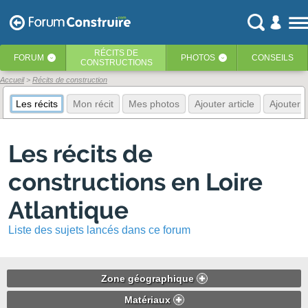
RÉCITS
DE
FORUM
PHOTOS
CONSEILS
‹
‹
CONSTRUCTIONS
Accueil
Récits de construction
Les récits
Mon récit
Mes photos
Ajouter article
Ajouter 
Les récits de
constructions en Loire
Atlantique
Liste des sujets lancés dans ce forum
Zone géographique
Matériaux