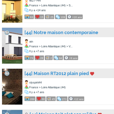
flo27->44
France > Loire Atlantique (44) > S...
Il y a +14 ans
63
15
25
109
+16 ans
[44] Notre maison contemporaine
atn
France > Loire Atlantique (44) > V...
Il y a +7 ans
73
28
2
94
+9 ans
[44] Maison RT2012 plain pied
slyspirit44
France > Loire Atlantique (44)
Il y a +7 ans
269
66
45
271
+12 ans