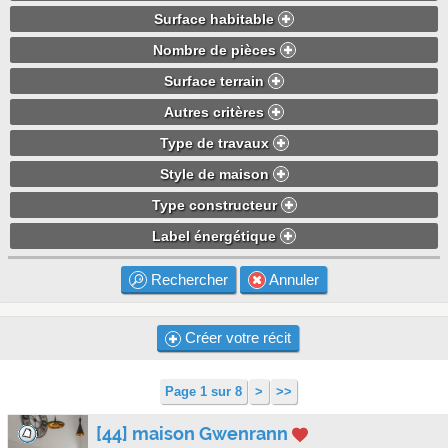
Surface habitable
Nombre de pièces
Surface terrain
Autres critères
Type de travaux
Style de maison
Type constructeur
Label énergétique
Rechercher
Annuler
Créer votre récit
Page 1 sur 8
>
>>
[44] maison Gwenrann