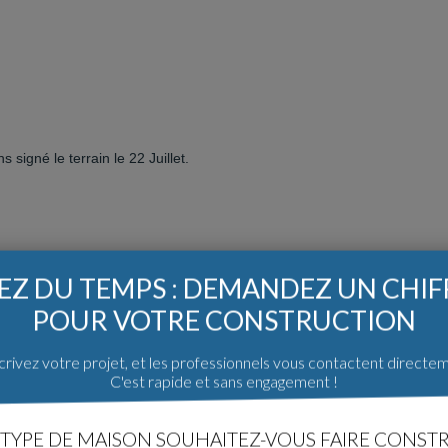
 signé le terrain le 22 Juillet.
et télecom sont à une trentaine de mètres.
Z DU TEMPS : DEMANDEZ UN CHI
POUR VOTRE CONSTRUCTION
rdement à l'eau potable et au TAE
é (accompagné du règlement).
cepté.
rivez votre projet, et les professionnels vous contactent directe
C'est rapide et sans engagement !
TYPE DE MAISON SOUHAITEZ-VOUS FAIRE CONSTR