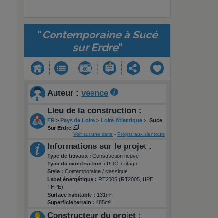
"
Contemporaine à Sucé
sur Erdre
"
Auteur :
veence
Lieu de la construction :
FR
>
Pays de Loire
>
Loire Atlantique
>
Suce
Sur Erdre
Voir sur une carte
-
Projets aux alentours
Informations sur le projet :
Type de travaux :
Construction neuve
Type de construction :
RDC + étage
Style :
Contemporaine / classique
Label énergétique :
RT2005 (RT2005, HPE,
THPE)
Surface habitable :
131m²
Superficie terrain :
485m²
Constructeur du projet :