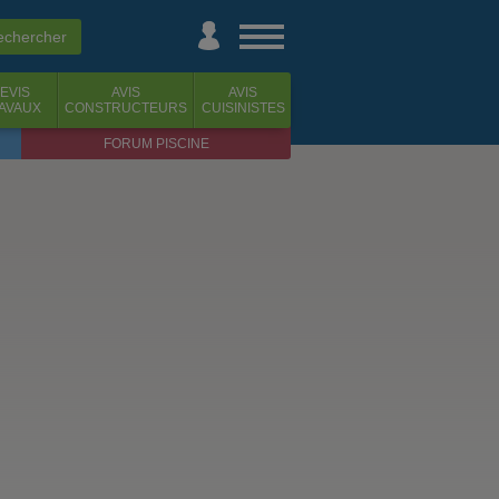
EVIS
AVIS
AVIS
AVAUX
CONSTRUCTEURS
CUISINISTES
FORUM PISCINE