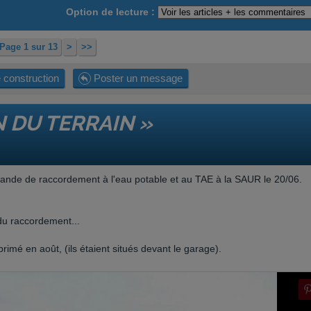
Option de lecture :
Page 1 sur 13
>
>>
 construction
Poster un message
 DU TERRAIN »
demande de raccordement à l'eau potable et au TAE à la SAUR le 20/06.
du raccordement...
primé en août, (ils étaient situés devant le garage).