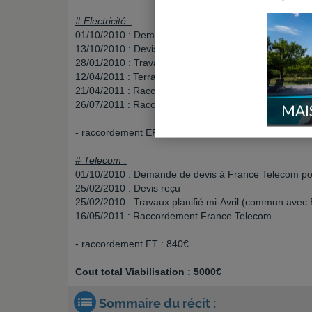
# Electricité :
01/10/2010 : Demande de devis à ERDF pour raccordem
13/10/2010 : Devis reçu
28/01/2010 : Travaux planifié mi-Avril
12/04/2011 : Terrassement
21/04/2011 : Raccordement liaison A
26/07/2011 : Raccordement liaison B
MAI
- raccordement ERDF : 930€
# Telecom :
01/10/2010 : Demande de devis à France Telecom p
25/02/2010 : Devis reçu
25/02/2010 : Travaux planifié mi-Avril (commun avec
16/05/2011 : Raccordement France Telecom
- raccordement FT : 840€
Cout total Viabilisation : 5000€
Sommaire du récit :