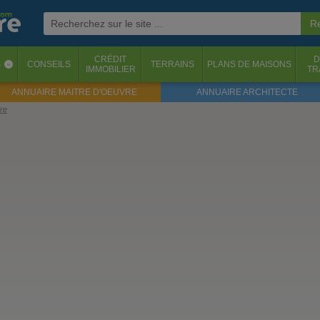
CRÉDIT
D
S
CONSEILS
TERRAINS
PLANS DE MAISONS
‹
IMMOBILIER
TR
ANNUAIRE MAITRE D'OEUVRE
ANNUAIRE ARCHITECTE
re