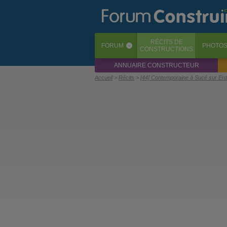
RÉCITS
DE
FORUM
PHOTO
‹
CONSTRUCTIONS
ANNUAIRE CONSTRUCTEUR
Accueil
Récits
[44] Contemporaine à Sucé sur Erd