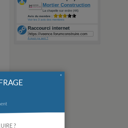
Mortier Construction
La chapelle sur erdre (44)
Avis du membre :
Voir les 3 avis des membres
Raccourci internet
A quoi ça sert ?
×
FFRAGE
ment
UIRE ?