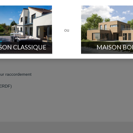
ent à l'électricité
ou
SON CLASSIQUE
MAISON BO
our raccordement
 ERDF)