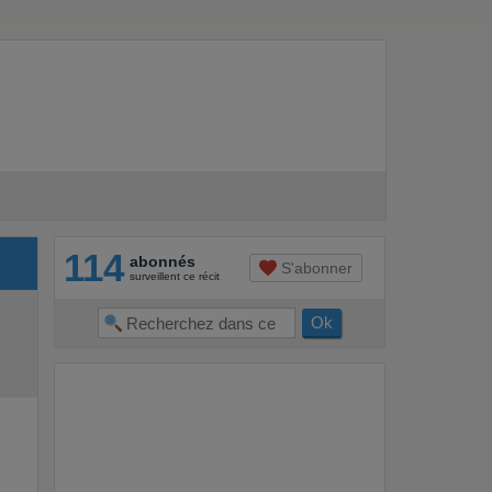
114
abonnés
S'abonner
surveillent ce récit