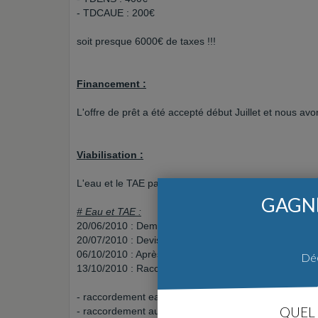
- TDCAUE : 200€
soit presque 6000€ de taxes !!!
Financement :
L'offre de prêt a été accepté début Juillet et nous avons
Viabilisation :
L'eau et le TAE passe devant le terrain. L'électricité 
GAGNE
# Eau et TAE :
20/06/2010 : Demande de devis à la SAUR pour racco
20/07/2010 : Devis de la SAUR reçu et renvoyé sign
06/10/2010 : Après multiple relance, le dossier est ac
Déc
13/10/2010 : Raccordement fait par la SAUR
- raccordement eau potable : 800€
QUEL 
- raccordement au TAE : 2500€