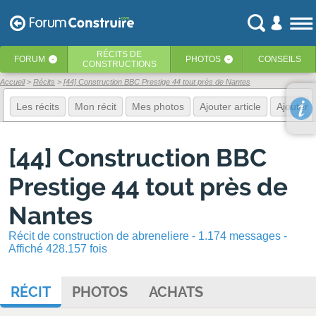
RÉCITS
DE
FORUM
PHOTOS
CONSEILS
‹
‹
CONSTRUCTIONS
Accueil
Récits
[44] Construction BBC Prestige 44 tout près de Nantes
Les récits
Mon récit
Mes photos
Ajouter article
Ajouter 
[44] Construction BBC
Prestige 44 tout près de
Nantes
Récit de construction de abreneliere - 1.174 messages -
Affiché 428.157 fois
RÉCIT
PHOTOS
ACHATS