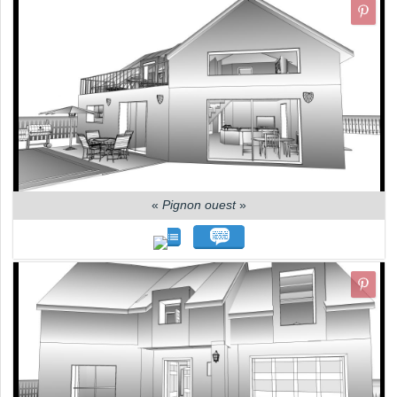
«
Pignon ouest
»