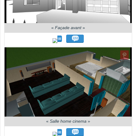
«
Façade avant
»
«
Salle home cinema
»