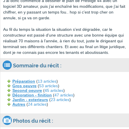
J'ai donc commencé à dessiner le plan de Prestige 44 avec un
logiciel 3D amateur, puis j'ai enchaîné les modifications, que j'ai fait
chiffrer, en y passant un temps fou.. hop si c'est trop cher on
annule, si ça va on garde.
Au fil du temps la situation la situation s'est dégradée, car le
constructeur est passé d'une structure avec une bonne équipe qui
réalisait 70 maisons à l'année, à rien du tout, juste le dirigeant qui
terminait ses différents chantiers. Et avec au final un litige juridique,
dont je ne connais pas encore les tenants et aboutissants.
Sommaire du récit :
Préparation
(
13 articles
)
Gros oeuvre
(
53 articles
)
Second oeuvre
(
45 articles
)
Décoration - finition
(
47 articles
)
Jardin - exterieurs
(
23 articles
)
Autres
(
24 articles
)
Photos du récit :