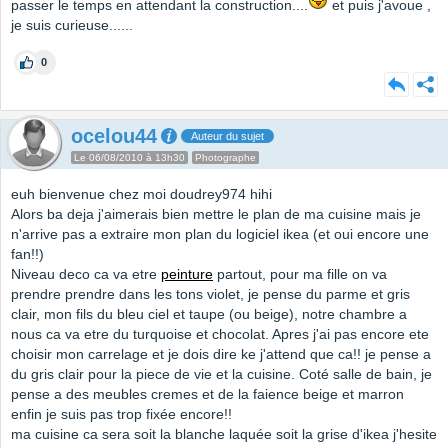
passer le temps en attendant la construction....
et puis j'avoue ,
je suis curieuse......
0
ocelou44
Auteur du sujet
Le 06/08/2010 à 13h30
Photographe
euh bienvenue chez moi doudrey974 hihi
Alors ba deja j'aimerais bien mettre le plan de ma cuisine mais je
n'arrive pas a extraire mon plan du logiciel ikea (et oui encore une
fan!!)
Niveau deco ca va etre
peinture
partout, pour ma fille on va
prendre prendre dans les tons violet, je pense du parme et gris
clair, mon fils du bleu ciel et taupe (ou beige), notre chambre a
nous ca va etre du turquoise et chocolat. Apres j'ai pas encore ete
choisir mon carrelage et je dois dire ke j'attend que ca!! je pense a
du gris clair pour la piece de vie et la cuisine. Coté salle de bain, je
pense a des meubles cremes et de la faience beige et marron
enfin je suis pas trop fixée encore!!
ma cuisine ca sera soit la blanche laquée soit la grise d'ikea j'hesite