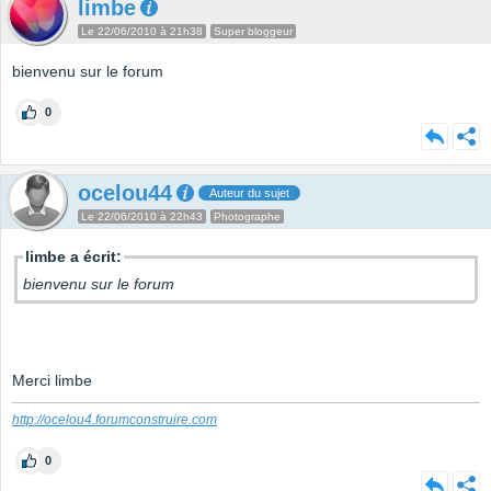
limbe
Le 22/06/2010 à 21h38
Super bloggeur
bienvenu sur le forum
0
ocelou44
Auteur du sujet
Le 22/06/2010 à 22h43
Photographe
limbe a écrit:
bienvenu sur le forum
Merci limbe
http://ocelou4.forumconstruire.com
0