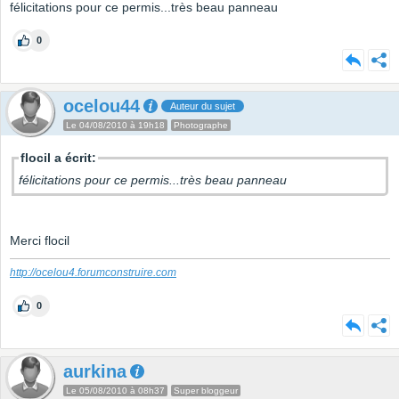
félicitations pour ce permis...très beau panneau
0
ocelou44
Auteur du sujet
Le 04/08/2010 à 19h18
Photographe
flocil a écrit:
félicitations pour ce permis...très beau panneau
Merci flocil
http://ocelou4.forumconstruire.com
0
aurkina
Le 05/08/2010 à 08h37
Super bloggeur