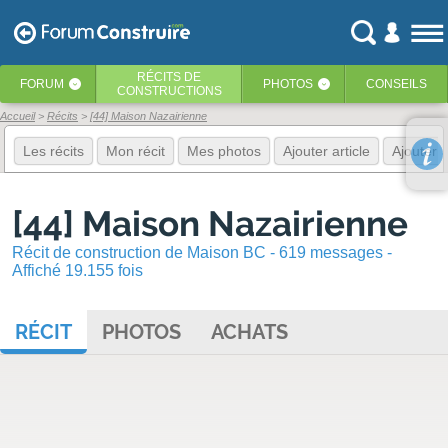
RÉCITS
DE
FORUM
PHOTOS
CONSEILS
‹
‹
CONSTRUCTIONS
Accueil
Récits
[44] Maison Nazairienne
Les récits
Mon récit
Mes photos
Ajouter article
Ajouter 
[44] Maison Nazairienne
Récit de construction de Maison BC - 619 messages -
Affiché 19.155 fois
RÉCIT
PHOTOS
ACHATS