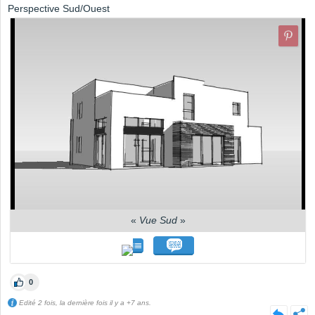
Perspective Sud/Ouest
«
Vue Sud
»
0
Edité 2 fois, la dernière fois il y a +7 ans.