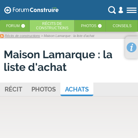
RÉCITS
DE
FORUM
PHOTOS
CONSEILS
‹
‹
CONSTRUCTIONS
Récits de constructions
> Maison Lamarque : la liste d'achat
Maison Lamarque : la
liste d'achat
RÉCIT
PHOTOS
ACHATS