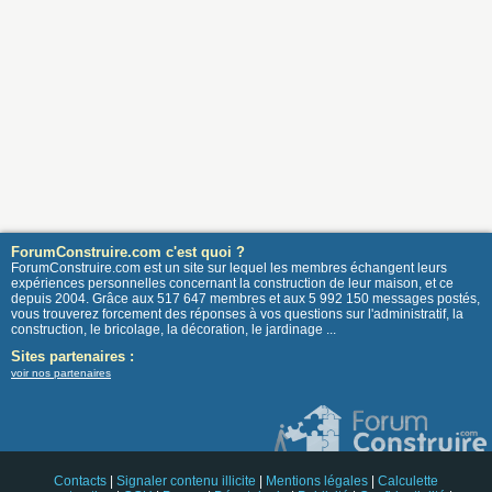
ForumConstruire.com c'est quoi ?
ForumConstruire.com est un site sur lequel les membres échangent leurs
expériences personnelles concernant la construction de leur maison, et ce
depuis 2004. Grâce aux 517 647 membres et aux 5 992 150 messages postés,
vous trouverez forcement des réponses à vos questions sur l'administratif, la
construction, le bricolage, la décoration, le jardinage ...
Sites partenaires :
voir nos partenaires
Contacts
|
Signaler contenu illicite
|
Mentions légales
|
Calculette