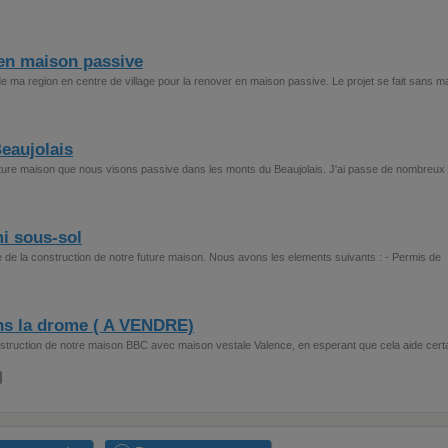
en maison passive
ma region en centre de village pour la renover en maison passive. Le projet se fait sans ma
eaujolais
 future maison que nous visons passive dans les monts du Beaujolais. J'ai passe de nombreux
i sous-sol
e de la construction de notre future maison. Nous avons les elements suivants : - Permis de
ns la drome ( A VENDRE)
nstruction de notre maison BBC avec maison vestale Valence, en esperant que cela aide cert