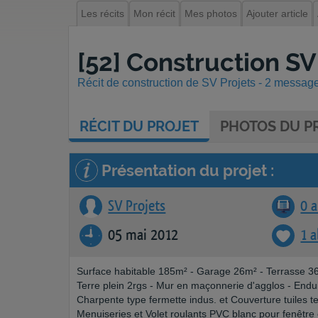
Les récits
Mon récit
Mes photos
Ajouter article
[52] Construction S
Récit de construction de SV Projets - 2 messages
RÉCIT
DU PROJET
PHOTOS
DU PR
Présentation du projet :
SV Projets
0 a
05 mai 2012
1 
Surface habitable 185m² - Garage 26m² - Terrasse 3
Terre plein 2rgs - Mur en maçonnerie d'agglos - Endu
Charpente type fermette indus. et Couverture tuiles 
Menuiseries et Volet roulants PVC blanc pour fenêtre