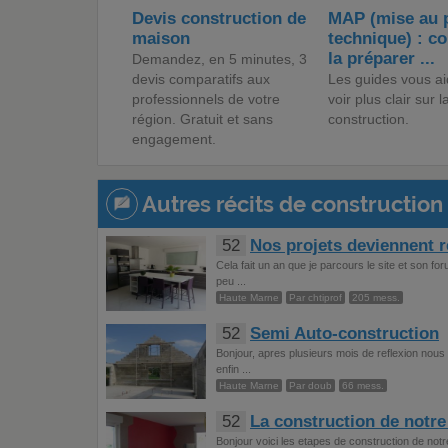
Devis construction de
MAP (mise au 
maison
technique) : 
la préparer ...
Demandez, en 5 minutes, 3
devis comparatifs aux
Les guides vous ai
professionnels de votre
voir plus clair sur l
région. Gratuit et sans
construction.
engagement.
Autres récits de construction 
52
Nos projets deviennent r
Cela fait un an que je parcours le site et son fo
peu ...
Haute Marne
Par chtiprof
205 mess.
52
Semi Auto-construction
Bonjour, apres plusieurs mois de reflexion nous 
enfin ...
Haute Marne
Par doub
66 mess.
52
La construction de notre 
Bonjour voici les etapes de construction de notr