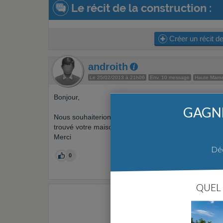
Le récit de la construction :
Créer un récit de
androith
Le 25/02/2013 à 21h06
Env. 10 message
Haute Marn
Bonjour,
GAGNE
Nous souhaiterions construire en Haute Marne mais n
trouvé votre maison très belle. Auriez vous des plans
Merci
Déc
0
QUEL 