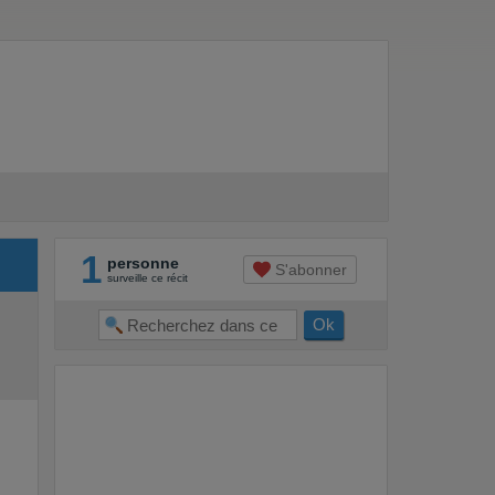
1
personne
S'abonner
surveille ce récit