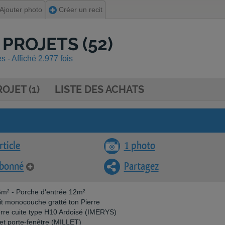
Ajouter photo
Créer un recit
V PROJETS (52)
 - Affiché 2.977 fois
OJET (1)
LISTE DES ACHATS
rticle
1 photo
abonné
Partagez
6m² - Porche d'entrée 12m²
it monocouche gratté ton Pierre
terre cuite type H10 Ardoisé (IMERYS)
 et porte-fenêtre (MILLET)