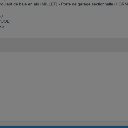
et roulant de baie en alu (MILLET) - Porte de garage sectionnelle (HOR
L)
KWOOL)
mie