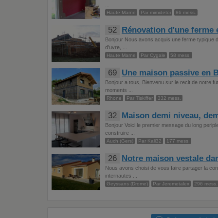
...
Haute Marne
Par mimidetoi
86 mess.
52
Rénovation d'une ferme 
Bonjour Nous avons acquis une ferme typique de 
d'uvre, ...
Haute Marne
Par Cygale
58 mess.
69
Une maison passive en B
Bonjour a tous, Bienvenu sur le recit de notre
moments ...
Rhone
Par Tiskiffer
332 mess.
32
Maison demi niveau, dem
Bonjour Voici le premier message du long peripl
construire ...
Auch (Gers)
Par Kali32
177 mess.
26
Notre maison vestale da
Nous avons choisi de vous faire partager la co
internautes ...
Geyssans (Drome)
Par Jeremetalex
296 mess.