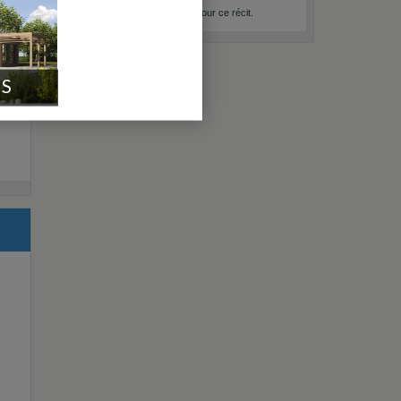
Aucun raccourci internet pour ce récit.
A quoi ça sert ?
IS