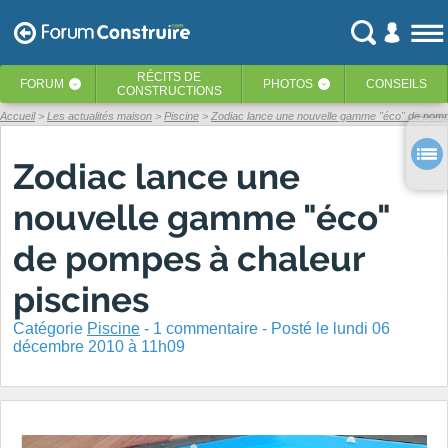
RÉCITS
DE
FORUM
PHOTOS
CONSEILS
‹
‹
CONSTRUCTIONS
Accueil
Les actualités maison
Piscine
Zodiac lance une nouvelle gamme "éco" de pompe
Zodiac lance une
nouvelle gamme "éco"
de pompes à chaleur
piscines
Catégorie
Piscine
-
1
commentaire - Posté
le lundi 06
décembre 2010 à 11h09