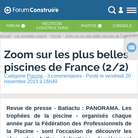
RÉCITS
DE
FORUM
PHOTOS
CONSEILS
‹
‹
CONSTRUCTIONS
Accueil
Les actualités maison
Piscine
Zoom sur les plus belles piscines de France (2/2
Zoom sur les plus belles
piscines de France (2/2)
Catégorie
Piscine
-
3
commentaires - Posté
le vendredi 20
novembre 2015 à 16h49
Revue de presse - Batiactu : PANORAMA. Les
trophées de la piscine - organisés chaque
année par la Fédération des Professionnels de
la Piscine - sont l'occasion de découvrir les