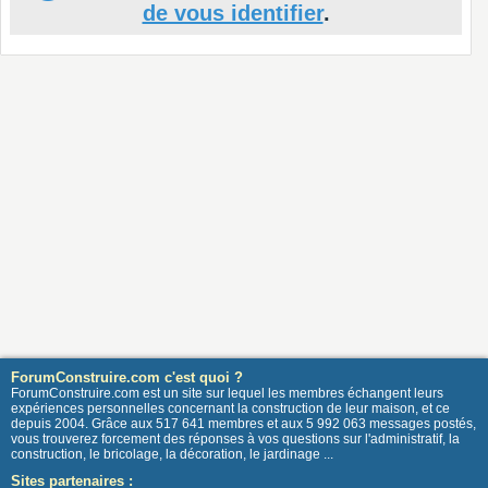
de vous identifier
.
ForumConstruire.com c'est quoi ?
ForumConstruire.com est un site sur lequel les membres échangent leurs
expériences personnelles concernant la construction de leur maison, et ce
depuis 2004. Grâce aux 517 641 membres et aux 5 992 063 messages postés,
vous trouverez forcement des réponses à vos questions sur l'administratif, la
construction, le bricolage, la décoration, le jardinage ...
Sites partenaires :