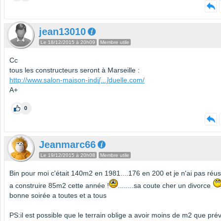
jean13010
Le 18/12/2015 à 20h09
Membre utile
Cc
tous les constructeurs seront à Marseille :
http://www.salon-maison-indi
[...]
duelle.com/
A+
0
Jeanmarc66
Le 19/12/2015 à 20h08
Membre utile
Bin pour moi c'était 140m2 en 1981....176 en 200 et je n'ai pas réus
a construire 85m2 cette année !
........sa coute cher un divorce
bonne soirée a toutes et a tous
PS:il est possible que le terrain oblige a avoir moins de m2 que pré