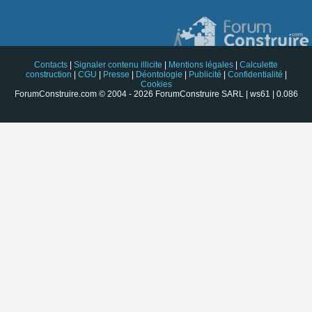
Contacts
|
Signaler contenu illicite
|
Mentions légales
|
Calculette
construction
|
CGU
|
Presse
|
Déontologie
|
Publicité
|
Confidentialité
|
Cookies
ForumConstruire.com © 2004 - 2026 ForumConstruire SARL | ws61 | 0.086