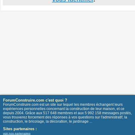
ForumConstruire.com c'est quoi ?
ForumConstruire.com est un site sur lequel les membres échangent leurs
expériences personnelles concernant la construction de leur maison, et ce
depuis 2004. Grâce aux 517 648 membres et aux 5 992 158 messages postés,
vous trouverez forcement des réponses à vos questions sur l'administratif, la
construction, le bricolage, la décoration, le jardinage ...
Sites partenaires :
voir nos partenaires