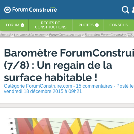
RÉCITS
DE
FORUM
PHOTOS
CONSEILS
‹
‹
CONSTRUCTIONS
Accueil
Les actualités maison
ForumConstruire.com
Baromètre ForumConstruire (7/8) :
Baromètre ForumConstrui
(7/8) : Un regain de la
surface habitable !
Catégorie
ForumConstruire.com
-
15
commentaires - Posté
le
vendredi 18 décembre 2015 à 09h21