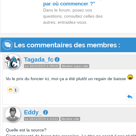
par où commencer ?"
Dans le forum, posez vos
questions, consultez celles des
autres, entraidez-vous.
Les commentaires des membres :
Tagada_fc
Le 18/12/2015 à 09h30
Membre super utile
Vu le prix du foncier ici, moi ça a été plutôt un regain de baisse
1
Eddy_
Le 18/12/2015 à 11h22
Membre utile
Quelle est la source?
C'est présenté de façon très grossière. Le titre ne serait-il pas plutôt