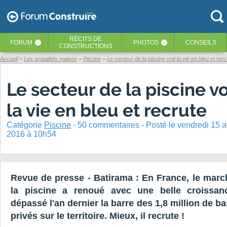
RÉCITS
DE
FORUM
PHOTOS
CONSEILS
‹
‹
CONSTRUCTIONS
Accueil
Les actualités maison
Piscine
Le secteur de la piscine voit la vie en bleu et rec
Le secteur de la piscine vo
la vie en bleu et recrute
Catégorie
Piscine
-
50
commentaires - Posté
le vendredi 15 av
2016 à 10h54
Revue de presse - Batirama : En France, le marc
la piscine a renoué avec une belle croissan
dépassé l'an dernier la barre des 1,8 million de b
privés sur le territoire. Mieux, il recrute !