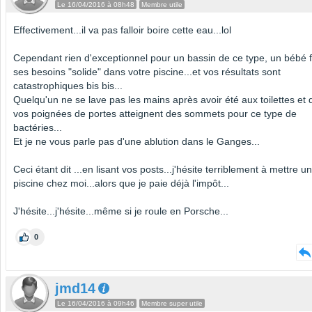
Le 16/04/2016 à 08h48
Membre utile
Effectivement...il va pas falloir boire cette eau...lol
Cependant rien d'exceptionnel pour un bassin de ce type, un bébé f
ses besoins "solide" dans votre piscine...et vos résultats sont
catastrophiques bis bis...
Quelqu'un ne se lave pas les mains après avoir été aux toilettes et 
vos poignées de portes atteignent des sommets pour ce type de
bactéries...
Et je ne vous parle pas d'une ablution dans le Ganges...
Ceci étant dit ...en lisant vos posts...j'hésite terriblement à mettre u
piscine chez moi...alors que je paie déjà l'impôt...
J'hésite...j'hésite...même si je roule en Porsche...
0
jmd14
Le 16/04/2016 à 09h46
Membre super utile