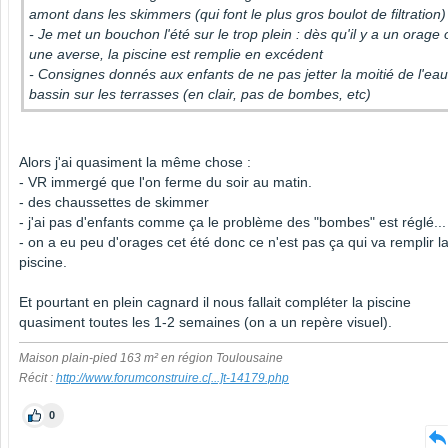
amont dans les skimmers (qui font le plus gros boulot de filtration
- Je met un bouchon l'été sur le trop plein : dès qu'il y a un orage 
une averse, la piscine est remplie en excédent
- Consignes donnés aux enfants de ne pas jetter la moitié de l'ea
bassin sur les terrasses (en clair, pas de bombes, etc)
Alors j'ai quasiment la même chose :
- VR immergé que l'on ferme du soir au matin.
- des chaussettes de skimmer
- j'ai pas d'enfants comme ça le problème des "bombes" est réglé...
- on a eu peu d'orages cet été donc ce n'est pas ça qui va remplir l
piscine.
Et pourtant en plein cagnard il nous fallait compléter la piscine
quasiment toutes les 1-2 semaines (on a un repère visuel).
Maison plain-pied 163 m² en région Toulousaine
Récit :
http://www.forumconstruire.c
[...]
t-14179.php
0