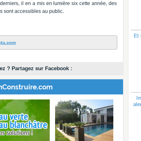
erniers, il en a mis en lumière six cette année, des
s sont accessibles au public.
Et 
actu.com
z ? Partagez sur Facebook :
mConstruire.com
Im
ale