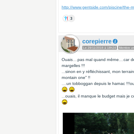
http://www.gentside.com/piscine/the-
3
corepierre
Le 29/11/2016 à 18h24
Membre uti
Ouais....pas mal quand même....car d
margelles !!!
...sinon en y réfléchissant, mon terrai
montain one" !!
....un tobboggan depuis le hamac !!
...ouais, il manque le budget mais je