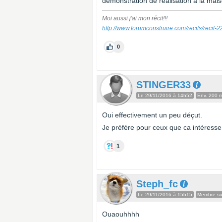
démonstration de réalisation à la mais
Moi aussi j'ai mon récit!!!
http://www.forumconstruire.com/recits/recit-
0
STINGER33
Le 29/11/2016 à 14h52
Env. 200 
Oui effectivement un peu déçut.
Je préfère pour ceux que ca intéresse
1
Steph_fc
Le 29/11/2016 à 15h15
Membre sup
Ouaouhhhh