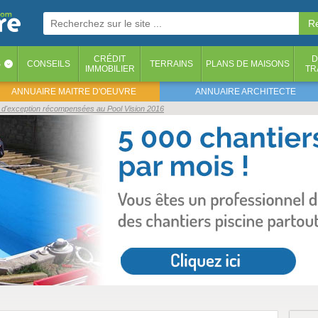
CRÉDIT
D
S
CONSEILS
TERRAINS
PLANS DE MAISONS
‹
IMMOBILIER
TR
ANNUAIRE MAITRE D'OEUVRE
ANNUAIRE ARCHITECTE
s d'exception récompensées au Pool Vision 2016