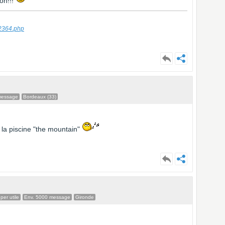
on!!!
22364.php
message
Bordeaux (33)
 la piscine "the mountain"
er utile
Env. 5000 message
Gironde