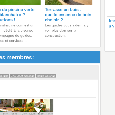
 de piscine verte
Terrasse en bois :
blanchatre ?
quelle essence de bois
utions !
choisir ?
Imm
umPiscine.com est un
Les guides vous aident à y
la v
m dédié à la piscine,
voir plus clair sur la
ompagné de guides,
construction.
os et services ...
es membres :
ra utile
Env. 9000 message
Haute Garonne