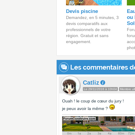
Devis piscine
Eau
ou 
Demandez, en 5 minutes, 3
Sol
devis comparatifs aux
professionnels de votre
For
région. Gratuit et sans
foru
engagement.
acc
phot
Les commentaires d
Catliz
Le 29/11/2016 à 10h04
Membre ult
Ouah ! le coup de cœur du jury !
je peux avoir la même ?