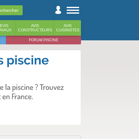
EVIS
AVIS
AVIS
AVAUX
CONSTRUCTEURS
CUISINISTES
FORUM PISCINE