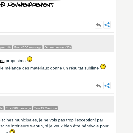
er utile
Env. 4000 message
Gujan-mestras (33)
nes
proposées
où le mélange des matériaux donne un résultat sublime
le
Env. 800 message
Tarn Et Garonne
iscines municipales, je ne vois pas trop l'exception! par
iscine intérieure waouh, si je veux bien être bénévole pour