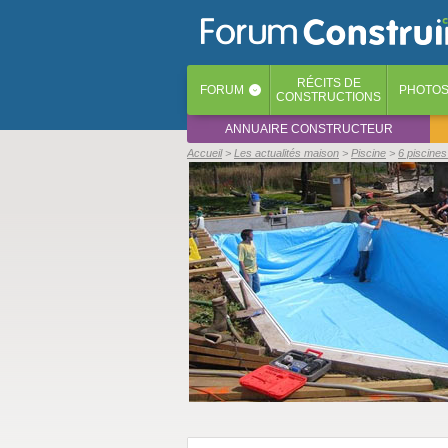
RÉCITS
DE
FORUM
PHOTO
‹
CONSTRUCTIONS
ANNUAIRE CONSTRUCTEUR
Accueil
Les actualités maison
Piscine
6 piscine