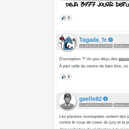
0
Tagada_fc
Le 29/11/2016 à 10h04
Membre sup
D'exception ?! Un peu déçu des
pisci
À part celle du centre de bien être, 
0
gaelle82
Le 29/11/2016 à 12h44
Membre uti
Les piscines municipales restent des p
contre le coup de coeur du jury et la p