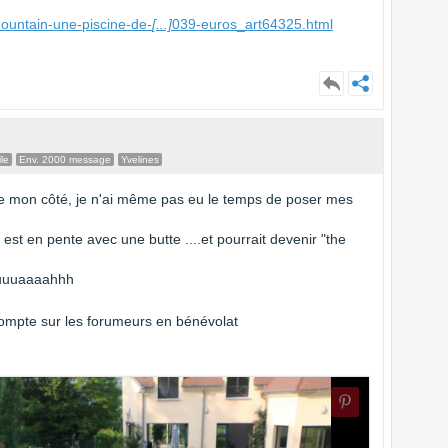
mountain-une-piscine-de-
[...]
039-euros_art64325.html
le
Env. 2000 message
Yvelines
e mon côté, je n'ai même pas eu le temps de poser mes
n est en pente avec une butte ....et pourrait devenir "the
!ouuuaaaahhh
 compte sur les forumeurs en bénévolat