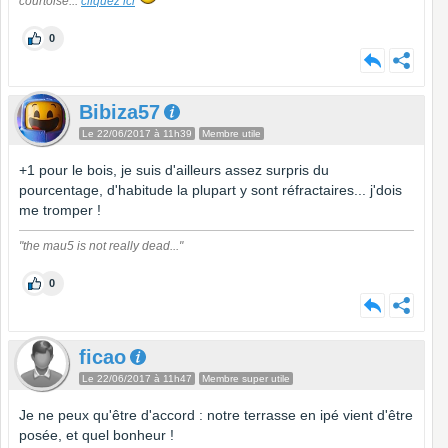
courtoise...
cliquez ici
0
Bibiza57
Le 22/06/2017 à 11h39
Membre utile
+1 pour le bois, je suis d'ailleurs assez surpris du
pourcentage, d'habitude la plupart y sont réfractaires... j'dois
me tromper !
"the mau5 is not really dead..."
0
ficao
Le 22/06/2017 à 11h47
Membre super utile
Je ne peux qu'être d'accord : notre terrasse en ipé vient d'être
posée, et quel bonheur !