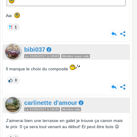
Aie
1
bibi037
Le 22/06/2017 à 16h03
Membre super utile
Il manque le choix du composite
0
carlinette d'amour
Le 22/06/2017 à 16h35
Membre utile
J'aimerai bien une terrasse en galet je trouve ça canon mais
le prix :0 ça sera tout venant au début! Et peut être bois 😜