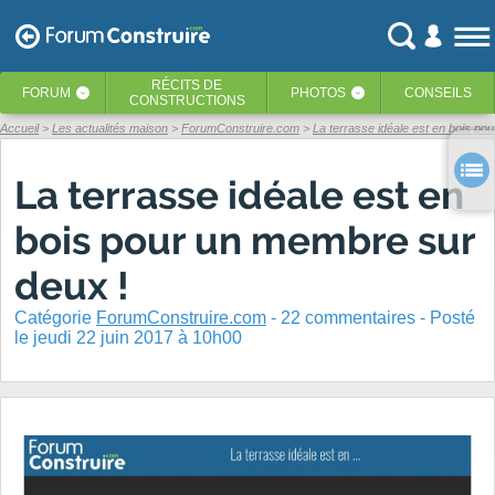
RÉCITS
DE
FORUM
PHOTOS
CONSEILS
‹
‹
CONSTRUCTIONS
Accueil
Les actualités maison
ForumConstruire.com
La terrasse idéale est en bois po
La terrasse idéale est en
bois pour un membre sur
deux !
Catégorie
ForumConstruire.com
-
22
commentaires - Posté
le jeudi 22 juin 2017 à 10h00