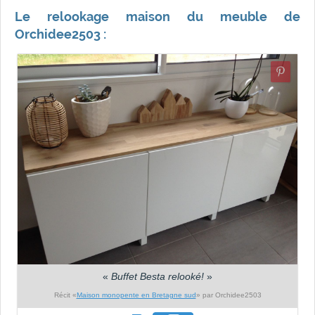
Le relookage maison du meuble de
Orchidee2503 :
«
Buffet Besta relooké!
»
Récit «
Maison monopente en Bretagne sud
» par Orchidee2503