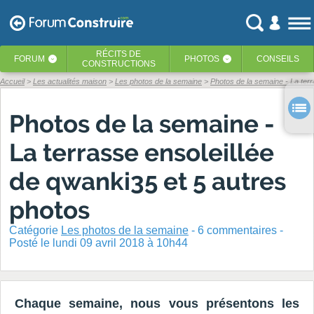
RÉCITS
DE
FORUM
PHOTOS
CONSEILS
‹
‹
CONSTRUCTIONS
Accueil
Les actualités maison
Les photos de la semaine
Photos de la semaine - La terr
Photos de la semaine -
La terrasse ensoleillée
de qwanki35 et 5 autres
photos
Catégorie
Les photos de la semaine
-
6
commentaires -
Posté
le lundi 09 avril 2018 à 10h44
Chaque semaine, nous vous présentons les