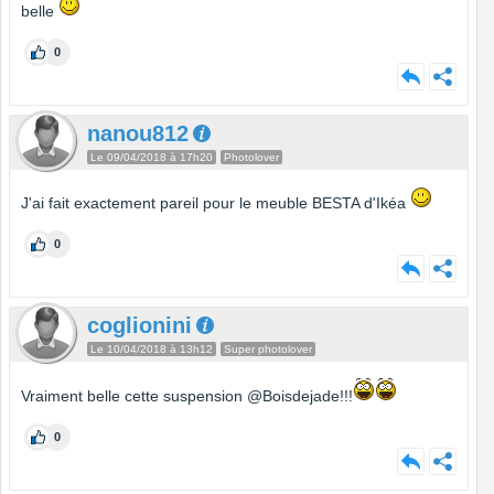
belle
0
nanou812
Le 09/04/2018 à 17h20
Photolover
J'ai fait exactement pareil pour le meuble BESTA d'Ikéa
0
coglionini
Le 10/04/2018 à 13h12
Super photolover
Vraiment belle cette suspension @Boisdejade!!!
0