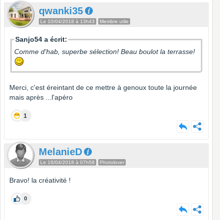
qwanki35
Le 10/04/2018 à 13h43
Membre utile
Sanjo54 a écrit:
Comme d'hab, superbe sélection! Beau boulot la terrasse!
Merci, c'est éreintant de ce mettre à genoux toute la journée
mais après ...l'apéro
1
MelanieD
Le 16/04/2018 à 07h58
Photolover
Bravo! la créativité !
0