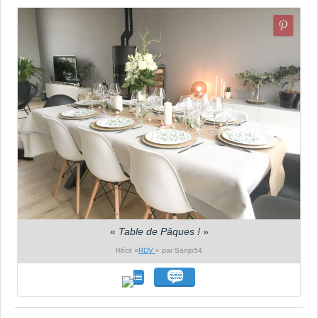
«
Table de Pâques !
»
Récit «
RDV
» par Sanjo54