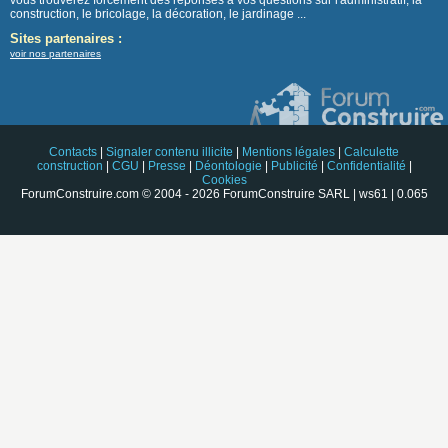
vous trouverez forcement des réponses à vos questions sur l'administratif, la
construction, le bricolage, la décoration, le jardinage ...
Sites partenaires :
voir nos partenaires
Contacts
|
Signaler contenu illicite
|
Mentions légales
|
Calculette
construction
|
CGU
|
Presse
|
Déontologie
|
Publicité
|
Confidentialité
|
Cookies
ForumConstruire.com © 2004 - 2026 ForumConstruire SARL | ws61 | 0.065