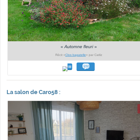
«
Automne fleuri
»
Récit «
Clos bagatelle
» par Catliz
La salon de Caro58 :