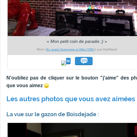
«
Mon petit coin de paradis ;)
»
Récit «
En avant Guingamp et Allez l'OM !
» par DarkNasS
N'oubliez pas de cliquer sur le bouton "j'aime" des p
que vous aimez
Les autres photos que vous avez aimées 
La vue sur le gazon de Boisdejade :