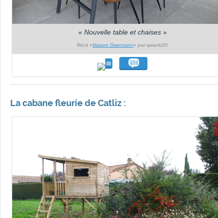
«
Nouvelle table et chaises
»
Récit «
Maison Gwenrann
» par qwanki35
La cabane fleurie de Catliz :