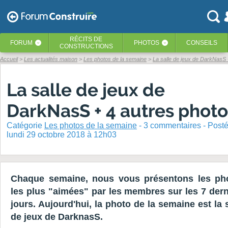
RÉCITS
DE
FORUM
PHOTOS
CONSEILS
‹
‹
CONSTRUCTIONS
Accueil
Les actualités maison
Les photos de la semaine
La salle de jeux de DarkNasS 
La salle de jeux de
DarkNasS + 4 autres photo
Catégorie
Les photos de la semaine
-
3
commentaires - Post
lundi 29 octobre 2018 à 12h03
Chaque semaine, nous vous présentons les ph
les plus "aimées" par les membres sur les 7 dern
jours. Aujourd'hui, la photo de la semaine est la 
de jeux de DarknasS.