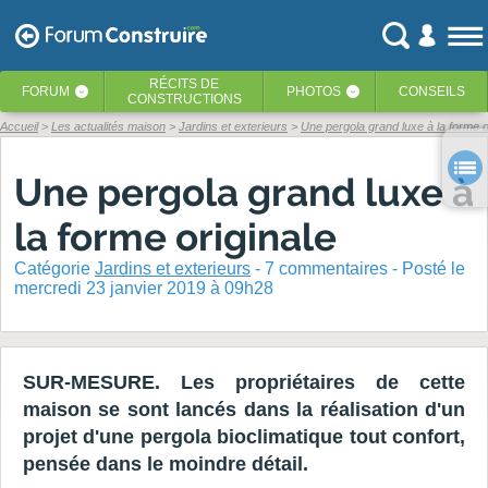
RÉCITS
DE
FORUM
PHOTOS
CONSEILS
‹
‹
CONSTRUCTIONS
Accueil
Les actualités maison
Jardins et exterieurs
Une pergola grand luxe à la forme o
Une pergola grand luxe à
la forme originale
Catégorie
Jardins et exterieurs
-
7
commentaires - Posté
le
mercredi 23 janvier 2019 à 09h28
SUR-MESURE. Les propriétaires de cette
maison se sont lancés dans la réalisation d'un
projet d'une pergola bioclimatique tout confort,
pensée dans le moindre détail.