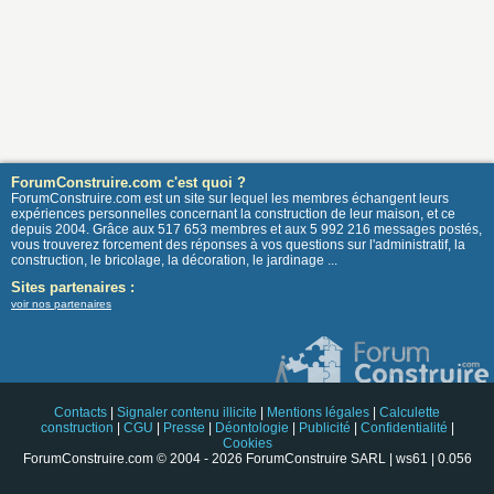
ForumConstruire.com c'est quoi ?
ForumConstruire.com est un site sur lequel les membres échangent leurs
expériences personnelles concernant la construction de leur maison, et ce
depuis 2004. Grâce aux 517 653 membres et aux 5 992 216 messages postés,
vous trouverez forcement des réponses à vos questions sur l'administratif, la
construction, le bricolage, la décoration, le jardinage ...
Sites partenaires :
voir nos partenaires
Contacts
|
Signaler contenu illicite
|
Mentions légales
|
Calculette
construction
|
CGU
|
Presse
|
Déontologie
|
Publicité
|
Confidentialité
|
Cookies
ForumConstruire.com © 2004 - 2026 ForumConstruire SARL | ws61 | 0.056