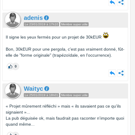
adenis
Le 23/01/2019 à 17h10
Membre super utile
Il signe les yeux fermés pour un projet de 30kEUR
Bon, 30kEUR pour une pergola, c'est pas vraiment donné, fût-
elle de "forme originale" (trapézoïdale, en l'occurrence).
0
Waityc
Le 25/01/2019 à 18h01
Membre super utile
« Projet mûrement réfléchi » mais « ils savaient pas ce qu'ils
signaient »...
La pub déguisée ok, mais faudrait pas raconter n'importe quoi
quand même...