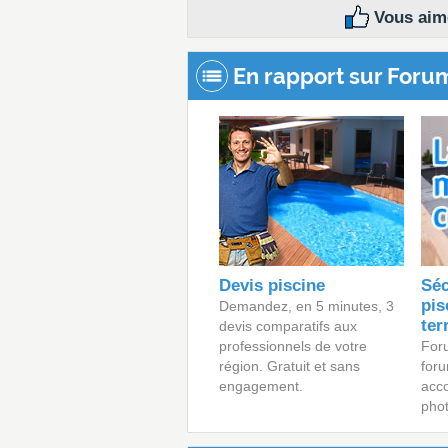
Vous aime
En rapport sur Foru
Devis piscine
Séc
pis
Demandez, en 5 minutes, 3
ter
devis comparatifs aux
professionnels de votre
For
région. Gratuit et sans
foru
engagement.
acc
phot