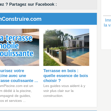
z ? Partagez sur Facebook :
mConstruire.com
Imm
la v
urisez votre
Terrasse en bois :
cine avec une
quelle essence de bois
rasse coulissante ...
choisir ?
umPiscine.com est un
Les guides vous aident à y
m dédié à la piscine,
voir plus clair sur la
ompagné de guides,
construction.
os et services ...