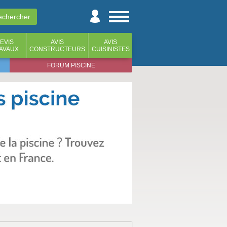
EVIS
AVIS
AVIS
AVAUX
CONSTRUCTEURS
CUISINISTES
FORUM PISCINE