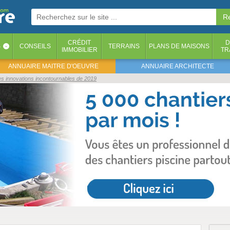
CRÉDIT
D
S
CONSEILS
TERRAINS
PLANS DE MAISONS
‹
IMMOBILIER
TR
ANNUAIRE MAITRE D'OEUVRE
ANNUAIRE ARCHITECTE
les innovations incontournables de 2019