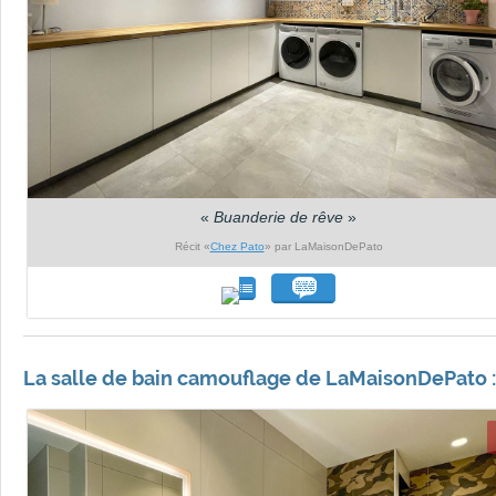
«
Buanderie de rêve
»
Récit «
Chez Pato
» par LaMaisonDePato
La salle de bain camouflage de LaMaisonDePato :