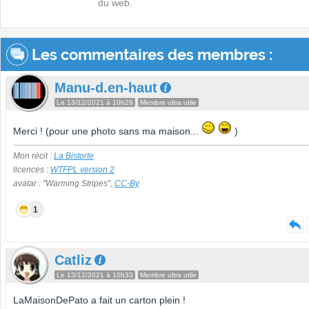
du web.
Les commentaires des membres :
Manu-d.en-haut
Le 13/12/2021 à 10h29
Membre ultra utile
Merci ! (pour une photo sans ma maison...
)
Mon récit :
La Bistorte
licences :
WTFPL version 2
avatar : "Warming Stripes",
CC-By
1
Catliz
Le 13/12/2021 à 10h33
Membre ultra utile
LaMaisonDePato a fait un carton plein !