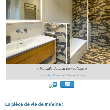
«
Ma salle de bain camouflage
»
Récit «
Chez Pato
» par LaMaisonDePato
La pièce de vie de Imfeine :