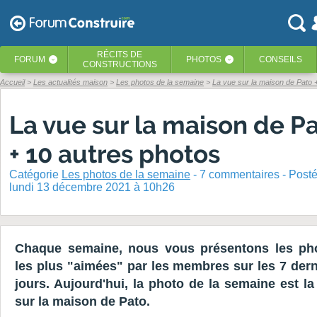
RÉCITS
DE
FORUM
PHOTOS
CONSEILS
‹
‹
CONSTRUCTIONS
Accueil
Les actualités maison
Les photos de la semaine
La vue sur la maison de Pato 
La vue sur la maison de P
+ 10 autres photos
Catégorie
Les photos de la semaine
-
7
commentaires - Post
lundi 13 décembre 2021 à 10h26
Chaque semaine, nous vous présentons les ph
les plus "aimées" par les membres sur les 7 dern
jours. Aujourd'hui, la photo de la semaine est la
sur la maison de Pato.