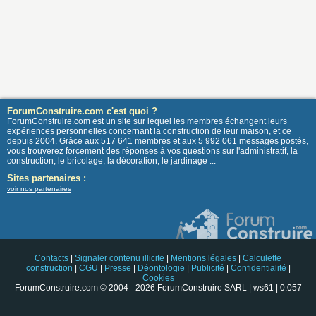
ForumConstruire.com c'est quoi ?
ForumConstruire.com est un site sur lequel les membres échangent leurs
expériences personnelles concernant la construction de leur maison, et ce
depuis 2004. Grâce aux 517 641 membres et aux 5 992 061 messages postés,
vous trouverez forcement des réponses à vos questions sur l'administratif, la
construction, le bricolage, la décoration, le jardinage ...
Sites partenaires :
voir nos partenaires
Contacts
|
Signaler contenu illicite
|
Mentions légales
|
Calculette
construction
|
CGU
|
Presse
|
Déontologie
|
Publicité
|
Confidentialité
|
Cookies
ForumConstruire.com © 2004 - 2026 ForumConstruire SARL | ws61 | 0.057