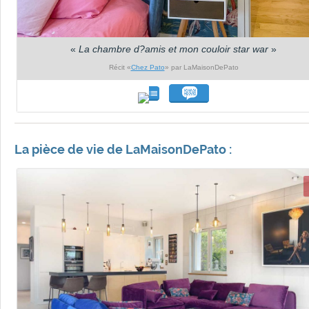
«
La chambre d?amis et mon couloir star war
»
Récit «
Chez Pato
» par LaMaisonDePato
La pièce de vie de LaMaisonDePato :