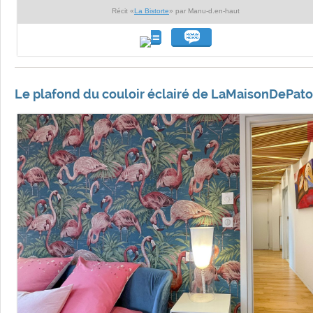
Récit «
La Bistorte
» par Manu-d.en-haut
Le plafond du couloir éclairé de LaMaisonDePato 