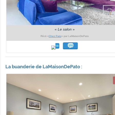
«
Le salon
»
Récit «
Chez Pato
» par LaMaisonDePato
La buanderie de LaMaisonDePato :