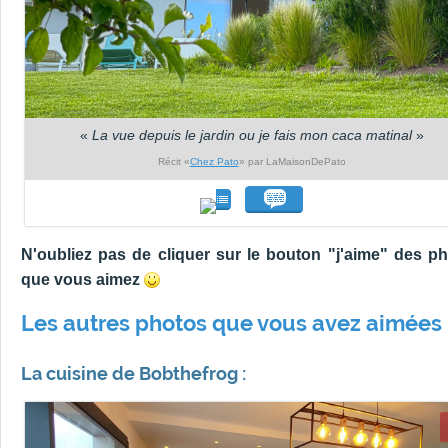
«
La vue depuis le jardin ou je fais mon caca matinal
»
Récit «
Chez Pato
» par LaMaisonDePato
N'oubliez pas de cliquer sur le bouton "j'aime" des p
que vous aimez
Les autres photos que vous avez aimées 
La cuisine de Bobthefrog :