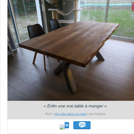
«
Enfin une vrai table à manger
»
Récit «
Un cube dans un cube
» par Calysha