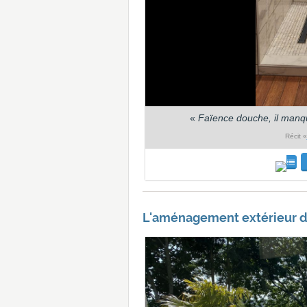
«
Faïence douche, il manque
Récit «
L'aménagement extérieur de