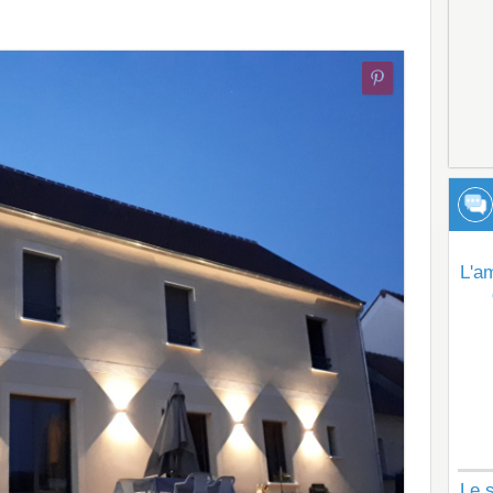
L'a
Le s