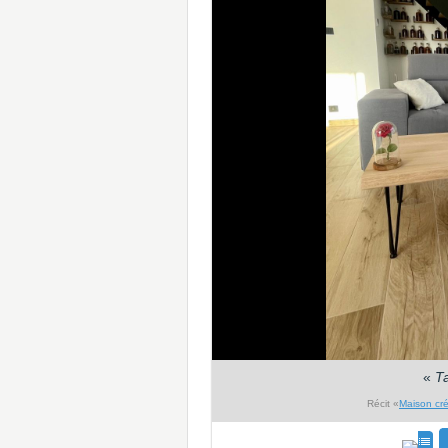
«
T
Récit «
Maison créa