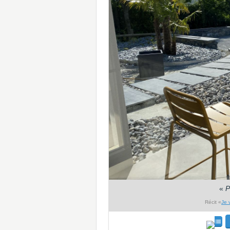
«
P
Récit «
Je 