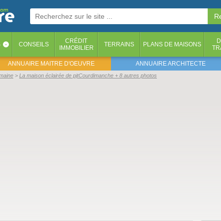
CRÉDIT
D
S
CONSEILS
TERRAINS
PLANS DE MAISONS
‹
IMMOBILIER
TR
ANNUAIRE MAITRE D'OEUVRE
ANNUAIRE ARCHITECTE
emaine
La maison éclairée de pjtCourdimanche + 8 autres photos