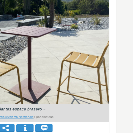
lantes espace brasero
»
vais revoir ma Normandie
» par emetens