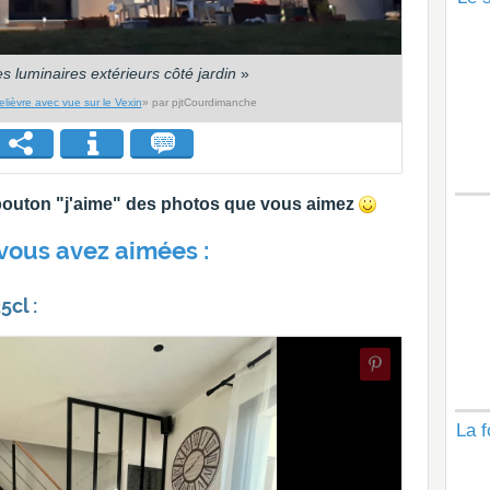
es luminaires extérieurs côté jardin
»
lièvre avec vue sur le Vexin
» par pjtCourdimanche
e bouton "j'aime" des photos que vous aimez
vous avez aimées :
cl :
La f