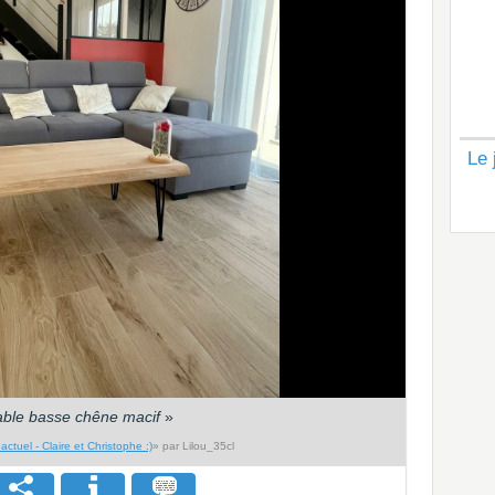
Le 
able basse chêne macif
»
ctuel - Claire et Christophe :)
» par Lilou_35cl