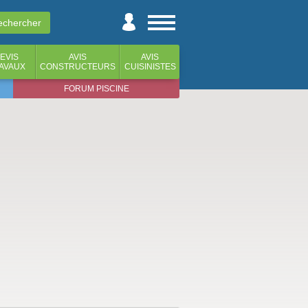
EVIS
AVIS
AVIS
AVAUX
CONSTRUCTEURS
CUISINISTES
FORUM PISCINE