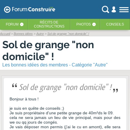
RÉCITS
DE
FORUM
PHOTOS
CONSEILS
‹
‹
CONSTRUCTIONS
Accueil
Bonnes idées
Autre
Sol de grange "non domicile" !
Sol de grange "non
domicile" !
Les bonnes idées des membres - Catégorie "Autre"
Sol de grange "non domicile" !
Bonjour à tous !
je suis en quête de conseils ;)
Je suis propriétaire d'une petite grange de 40m²ds le 09.
cela ne sera jamais un lieu de vie principal, mais pour des
we ou qq jours de congés.
Je vais déposer mon permis (j'ai le cu en amont), elle sera