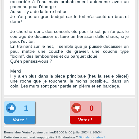
raccordée à l'eau mais probablement autonome avec un
panneau pour l'énergie.
Au sol il y a de la terre battue.
Je n'ai pas un gros budget car le toit m'a couté un bras et
demi !
Je cherche donc des conseils etc pour le sol. je n'ai pas le
courage de décaisser et faire un hérisson dalle chaux, si je
peux l'éviter.
En trainant sur le net, il semble que je puisse décaisser un
peu, mettre une couche de gravier, une couche type
"bidim", des lambourdes et du parquet cloué.
Qu'en pensez-vous ?
Merci !
Il y a en plus dans la pièce principale (heu la seule pièce!)
une roche que je toucherai le moins possible... dans un
coin. Les murs sont pour partie en pièrre et en bardage.
1
0
Votez !
Votez !
Bonne idée "Autre" postée par fred31000 le 06 juillet 2024 à 16h34
Cette idée vous parait inappropriée ? En doublon ?
Signaler un abus !