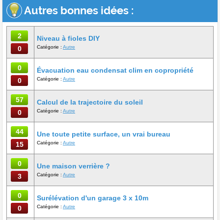
Autres bonnes idées :
2
Niveau à fioles DIY
Catégorie :
Autre
0
0
Évacuation eau condensat clim en copropriété
Catégorie :
Autre
0
57
Calcul de la trajectoire du soleil
Catégorie :
Autre
0
44
Une toute petite surface, un vrai bureau
Catégorie :
Autre
15
0
Une maison verrière ?
Catégorie :
Autre
3
0
Surélévation d'un garage 3 x 10m
Catégorie :
Autre
0