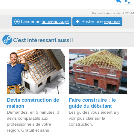
En cache depuis hier à 23h44
Lancer un
nouveau sujet
Poster une
réponse
C'est intéressant aussi !
Devis construction de
Faire construire : le
maison
guide du débutant
Demandez, en 5 minutes, 3
Les guides vous aident à y
devis comparatifs aux
voir plus clair sur la
professionnels de votre
construction.
région. Gratuit et sans