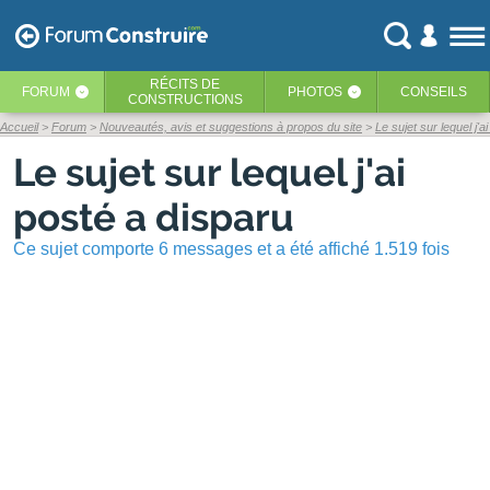
RÉCITS
DE
FORUM
PHOTOS
CONSEILS
‹
‹
CONSTRUCTIONS
Accueil
Forum
Nouveautés, avis et suggestions à propos du site
Le sujet sur lequel j'a
Le sujet sur lequel j'ai
posté a disparu
Ce sujet comporte 6 messages et a été affiché 1.519 fois