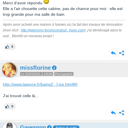
Merci d'avoir répondu
Elle a l'air chouette cette cabine, pas de chance pour moi : elle est
trop grande pour ma salle de bain.
Après avoir acheté une maison à Nantes où j'ai fait des travaux de rénovation
(mon récit :
http://gwennnn.forumconstrui
[...]
ruire.com),
j'ai déménagé dans le
sud... Bientôt un nouveau projet !
0
missflorine
Le 22/03/2011 à 13h46
Photographe
http://www.lapeyre.fr/bains/
[...]
-ice.html#0
J'ai trouvé celle là...
0
Gwennnn
Auteur du sujet