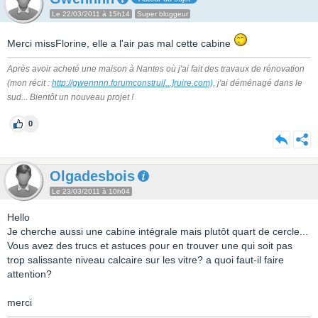
Le 22/03/2011 à 15h14
Super bloggeur
Merci missFlorine, elle a l'air pas mal cette cabine
Après avoir acheté une maison à Nantes où j'ai fait des travaux de rénovation
(mon récit :
http://gwennnn.forumconstrui
[...]
ruire.com),
j'ai déménagé dans le
sud... Bientôt un nouveau projet !
0
Olgadesbois
Le 23/03/2011 à 10h04
Hello
Je cherche aussi une cabine intégrale mais plutôt quart de cercle...
Vous avez des trucs et astuces pour en trouver une qui soit pas
trop salissante niveau calcaire sur les vitre? a quoi faut-il faire
attention?
merci