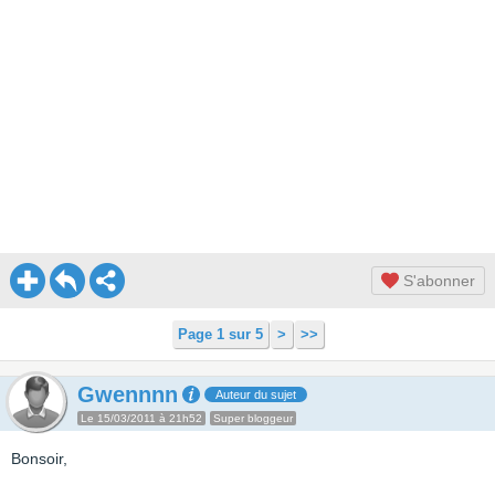
S'abonner
Page 1 sur 5
>
>>
Gwennnn
Auteur du sujet
Le 15/03/2011 à 21h52
Super bloggeur
Bonsoir,