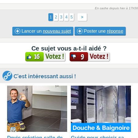
En cache depuis hier à 17h56
1
2
3
4
5
>
Lancer un
nouveau sujet
Poster une
réponse
Ce sujet vous a-t-il aidé ?
Votez !
Votez !
16
9
C'est intéressant aussi !
Devis création salle de
Guide pour choisir sa