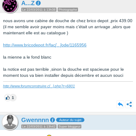
A...Z
Le 22/03/2011 à 13h38
Photographe
nous avons une cabine de douche de chez brico depot ,prix 439.00
(il me semble avoir payer moins mais c'était un arrivage ,alors que
maintenant elle est au catalogue )
http://www.bricodepot.fr/fac
[...]
ode/1165956
la mienne a le fond blanc
la notice est pas terrible ,sinon la douche est spacieuse pour le
moment tous va bien installer depuis décembre et aucun souci
http://www.forumconstruire.c
[...]
.php?r=6801
1
Gwennnn
Auteur du sujet
Le 22/03/2011 à 13h42
Super bloggeur