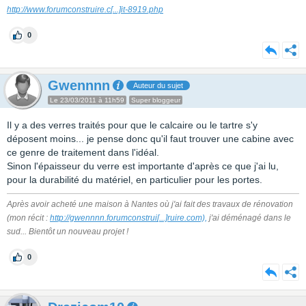
http://www.forumconstruire.c
[...]
it-8919.php
0
Gwennnn
Auteur du sujet
Le 23/03/2011 à 11h59
Super bloggeur
Il y a des verres traités pour que le calcaire ou le tartre s'y
déposent moins... je pense donc qu'il faut trouver une cabine avec
ce genre de traitement dans l'idéal.
Sinon l'épaisseur du verre est importante d'après ce que j'ai lu,
pour la durabilité du matériel, en particulier pour les portes.
Après avoir acheté une maison à Nantes où j'ai fait des travaux de rénovation
(mon récit :
http://gwennnn.forumconstrui
[...]
ruire.com),
j'ai déménagé dans le
sud... Bientôt un nouveau projet !
0