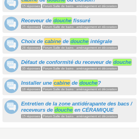
15 réponses
Forum Salle de bains : aménagement et décoration
Receveur de
douche
fissuré
25 réponses
Forum Salle de bains : aménagement et décoration
Choix de
cabine
de
douche
intégrale
26 réponses
Forum Salle de bains : aménagement et décoration
Défaut de conformité du receveur de
douche
35 réponses
Forum Salle de bains : aménagement et décoration
Installer une
cabine
de
douche
?
16 réponses
Forum Salle de bains : aménagement et décoration
Entretien de la zone antidérapante des bacs /
receveurs de
douche
en CÉRAMIQUE
15 réponses
Forum Salle de bains : aménagement et décoration