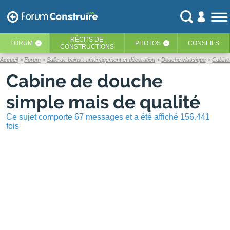
RÉCITS
DE
FORUM
PHOTOS
CONSEILS
‹
‹
CONSTRUCTIONS
Accueil
Forum
Salle de bains : aménagement et décoration
Douche classique
Cabine
Cabine de douche
simple mais de qualité
Ce sujet comporte 67 messages et a été affiché 156.441
fois