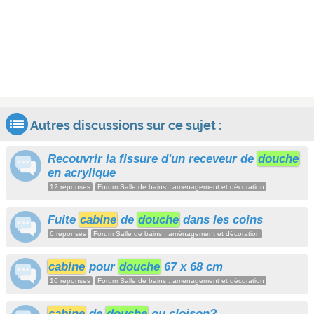
Autres discussions sur ce sujet :
Recouvrir la fissure d'un receveur de
douche
en acrylique
12 réponses
Forum Salle de bains : aménagement et décoration
Fuite
cabine
de
douche
dans les coins
6 réponses
Forum Salle de bains : aménagement et décoration
cabine
pour
douche
67 x 68 cm
16 réponses
Forum Salle de bains : aménagement et décoration
cabine
de
douche
ou cloison?