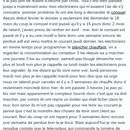
n'ai pas pris de maitre d'oeuvre par choix. Tout c'est bien passée
jusqu'a maintenant avec mes electriciens qui m'avaient l'air de s'y
connaitre. premier probème ils ont été,long a demander le
consuel
depuis debut fevrier le dossier a seulement été demander le 18
mars du coup le consuel n'est passé qu'il y a 15 jours donc 2 mois
de retard, j'avais prevu de rentrer en avril - mai. bon le consuel est
passé et il y a eu une modif a faire donc une semaine encore de
perdue edf est venu mettre le courant jeudi dernier, les electriciens
en meme temps pour programmer le
plancher chauffant
, on a
regarder la consommation au compteur 3 kw depuis sa a marcher
une journée 3 kw au compteur, samedi pas bougé dimanche non
plus et lundi non plus je rappelle ce lundi matin les electriciens pour
leur signaler. ils me disent qu'ils vont venir voir, lundi personne
mardi non plus je les rappelle mardi pour leur dire que sa urge
nous on attend pour carreler et il y a 3 semaines de chauffe donc il
reviennent mercredi donc hier, ils ont passée 3 heures j'ai pas pu
les voir mais apparement le compteur tourne donc c'est que sa doit
marcher, par contre ils ont repris un boitier qui était ficher dans le
mur, bon sinon ils m'ont pas rappeler pour me tenir au courant je
pense que c'est la moindre des choses de tenir sont client au
courant. Bon du coup on est reparti pour 3 semaines donc encore
une semaine de perdue bon la je bout. Mais aujourd'hui je me suis
renudue compte que le telerupteur qui commande la lumière de