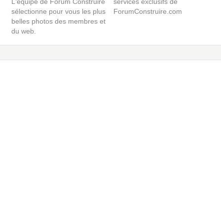
L'équipe de Forum Construire
services exclusifs de
sélectionne pour vous les plus
ForumConstruire.com
belles photos des membres et
du web.