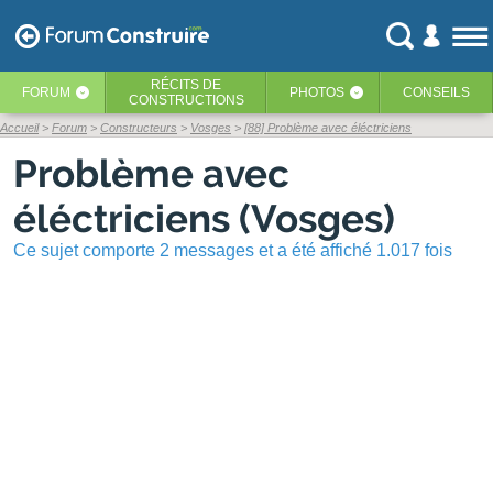
RÉCITS
DE
FORUM
PHOTOS
CONSEILS
‹
‹
CONSTRUCTIONS
Accueil
Forum
Constructeurs
Vosges
[88] Problème avec éléctriciens
Problème avec
éléctriciens (Vosges)
Ce sujet comporte 2 messages et a été affiché 1.017 fois