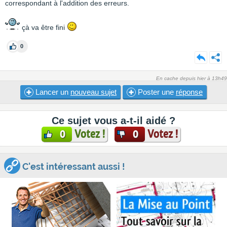
correspondant à l'addition des erreurs.
çà va être fini
0
En cache depuis hier à 13h49
Lancer un
nouveau sujet
Poster une
réponse
Ce sujet vous a-t-il aidé ?
Votez !
Votez !
0
0
C'est intéressant aussi !