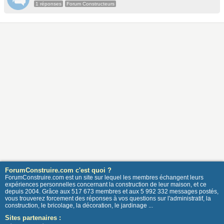
1 réponses
Forum Constructeurs
ForumConstruire.com c'est quoi ?
ForumConstruire.com est un site sur lequel les membres échangent leurs
expériences personnelles concernant la construction de leur maison, et ce
depuis 2004. Grâce aux 517 673 membres et aux 5 992 332 messages postés,
vous trouverez forcement des réponses à vos questions sur l'administratif, la
construction, le bricolage, la décoration, le jardinage ...
Sites partenaires :