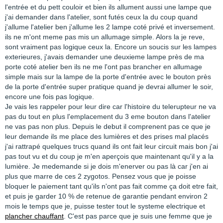
l'entrée et du pett couloir et bien ils allument aussi une lampe que
j'ai demander dans l'atelier, sont futés ceux la du coup quand
j'allume l'atelier ben j'allume les 2 lampe coté privé et inversement.
ils ne m'ont meme pas mis un allumage simple. Alors la je reve,
sont vraiment pas logique ceux la. Encore un soucis sur les lampes
exterieures, j'avais demander une deuxieme lampe près de ma
porte coté atelier ben ils ne me l'ont pas brancher en allumage
simple mais sur la lampe de la porte d'entrée avec le bouton près
de la porte d'entrée super pratique quand je devrai allumer le soir,
encore une fois pas logique.
Je vais les rappeler pour leur dire car l'histoire du telerupteur ne va
pas du tout en plus l'emplacement du 3 eme bouton dans l'atelier
ne vas pas non plus. Depuis le debut il comprenent pas ce que je
leur demande ils me place des lumières et des prises mal placés
j'ai rattrapé quelques trucs quand ils ont fait leur circuit mais bon j'ai
pas tout vu et du coup je m'en aperçois que maintenant qu'il y a la
lumière. Je medemande si je dois m'enerver ou pas là car j'en ai
plus que marre de ces 2 zygotos. Pensez vous que je poisse
bloquer le paiement tant qu'ils n'ont pas fait comme ça doit etre fait,
et puis je garder 10 % de retenue de garantie pendant environ 2
mois le temps que je, puisse tester tout le systeme electrique et
plancher chauffant
. C'est pas parce que je suis une femme que je