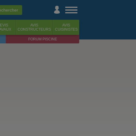
EVIS
AVIS
AVIS
AVAUX
CONSTRUCTEURS
CUISINISTES
FORUM PISCINE