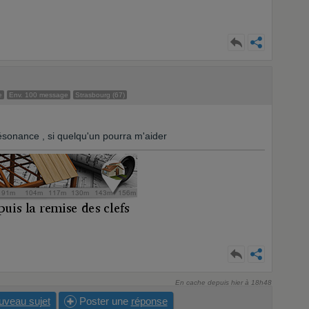
e
Env. 100 message
Strasbourg (67)
ésonance , si quelqu'un pourra m'aider
En cache depuis hier à 18h48
uveau sujet
Poster une
réponse