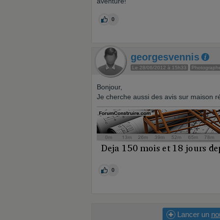
aventure!
0
georgesvennis
Le 28/06/2012 à 15h33
Photograph
Bonjour,
Je cherche aussi des avis sur maison r
0
Lancer un
no