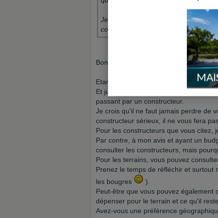
que c'est plus simple car on y connait 
Je sais pas est-ce que dans notre bud
constructeur.
Bonsoir Choukinette,
MAI
Etant moi-même profane dans le secteur
Et justement, je pense que c'est une erre
passant par un constructeur.
Je crois qu'il ne faut jamais perdre de
constructeur sérieux, il ne vous fera pa
Pour les constructeurs que vous citez, 
Par contre, à mon avis et ayant un bud
consulter les constructeurs, mais pourq
Pour les terrains, vous pouvez consulte
Prenez le temps de réfléchir et surtout 
les bougres
).
Peut-être que vous pouvez également 
dépenser pour le terrain et ce qu'il rest
Avez-vous une préférence géographique