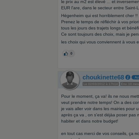
le prix au m2 est élevé ... et inversem
EUR l'are, dans le secteur entre Saint
Hégenheim qui est horriblement cher !! e
Prenez le temps de réfléchir à vos priori
tous les jours des trajets longs et bénéfi
Ce sont toujours des choix, mais je pense
les choix qui vous conviennent à vous 
0
choukinette68
Au
Le 02/03/2012 à 17h14
Env. 10 me
Pour le moment, ça va! ils ne nous mette
veut prendre notre temps! On a des cons
je vais aller voir dans les mairies pour u
après ça va , on s'est déjàa poser pas 
habiter et dans notre budget!
en tout cas merci de vos conseils, ça n