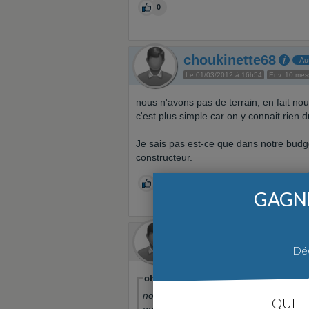
0
choukinette68
Au
Le 01/03/2012 à 16h54
Env. 10 me
nous n'avons pas de terrain, en fait n
c'est plus simple car on y connait rien d
Je sais pas est-ce que dans notre budge
constructeur.
0
GAGNE
Nikita01
Déc
Le 01/03/2012 à 23h00
Super phot
choukinette68 a écrit:
nous n'avons pas de terrain, en fait 
QUEL 