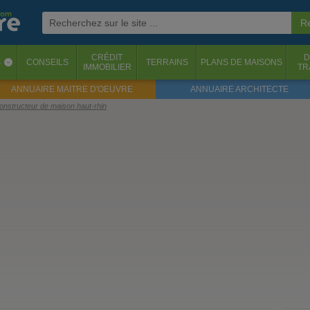
CRÉDIT
D
S
CONSEILS
TERRAINS
PLANS DE MAISONS
‹
IMMOBILIER
TR
ANNUAIRE MAITRE D'OEUVRE
ANNUAIRE ARCHITECTE
constructeur de maison haut-rhin