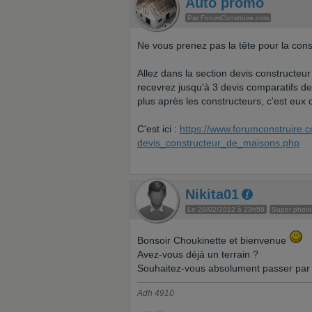
Auto promo
Par ForumConstruire.com
Ne vous prenez pas la tête pour la cons
Allez dans la section devis constructeur
recevrez jusqu'à 3 devis comparatifs d
plus après les constructeurs, c'est eux
C'est ici :
https://www.forumconstruire.c
devis_constructeur_de_maisons.php
Nikita01
Le 29/02/2012 à 23h58
Super phot
Bonsoir Choukinette et bienvenue
Avez-vous déjà un terrain ?
Souhaitez-vous absolument passer par 
Adh 4910