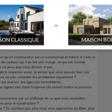
rien du tout!!
get, si c'est possible de passer par autre chose qu'un
ou
SON CLASSIQUE
MAISON BO
 du bâtiment, je comprends bien votre réflexion.
ur - que j'ai faite aussi ! - de croire que c'est plus simple en
 vue qu'un constructeur est un commercial et même si c'est un
s de cadeau car il se fait une marge, ce qui est normal.
je ne peux pas vous donner d'avis.
get à respecter aussi, je pense que vous pouvez bien sûr
uoi ne pas consulter les architectes également ?
r les mairies, les agences immobilières.
ne signez rien dans l'urgence (ils savent mettre la pression
commencer par un chiffrage de ce que vous souhaitez
era pour la construction ?
 ? En sachant que plus vous vous approchez de Bâle, plus