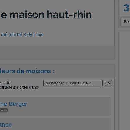
3
e maison haut-rhin
été affiché 3.041 fois
teurs de maisons :
res de
tructeurs cités dans
ne Berger
récits
ance