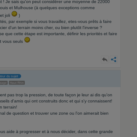
ent ! Je sais qu'on peut considérer une moyenne de 22000
-Louis et Mulhouse (à quelques exceptions comme
t joli
)
tés, par exemple si vous travaillez, etes-vous prêts à faire
cier d'un terrain moins cher, ou bien plutôt l'inverse ?
 que cette étape est importante, définir les priorités et faire
et vous seuls
teur du sujet
ssage
Haut Rhin
nt pas trop la pression, de toute façon je leur ai dis qu'on
eils d'amis qui ont construits donc et qui s'y connaissent!
n terrain!
mal de question et trouver une zone ou l'on aimerait bien
ous aide à progresser et à nous décider, dans cette grande