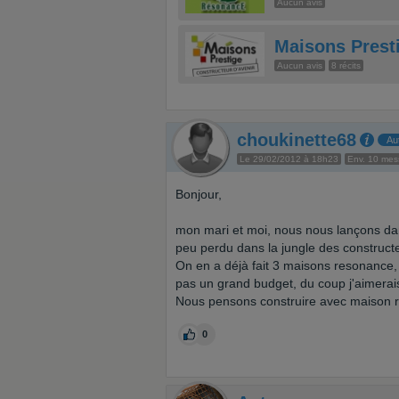
Aucun avis
Maisons Prest
Aucun avis
8 récits
choukinette68
Au
Le 29/02/2012 à 18h23
Env. 10 me
Bonjour,
mon mari et moi, nous nous lançons da
peu perdu dans la jungle des construct
On en a déjà fait 3 maisons resonance,
pas un grand budget, du coup j'aimerais
Nous pensons construire avec maison r
0