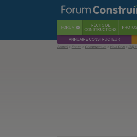
RÉCITS
DE
FORUM
PHOTO
‹
CONSTRUCTIONS
ANNUAIRE CONSTRUCTEUR
Accueil
Forum
Constructeurs
Haut Rhin
[68] 