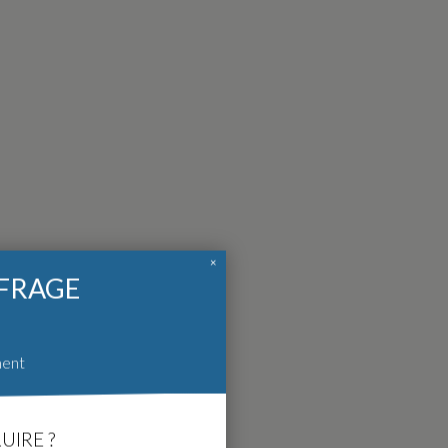
×
FFRAGE
ment
UIRE ?