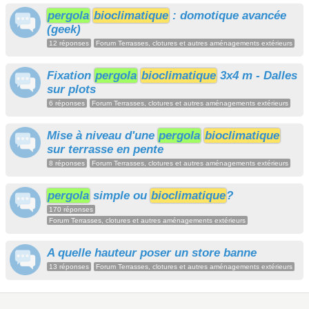
pergola
bioclimatique
: domotique avancée
(geek)
12 réponses
Forum Terrasses, clotures et autres aménagements extérieurs
Fixation
pergola
bioclimatique
3x4 m - Dalles
sur plots
6 réponses
Forum Terrasses, clotures et autres aménagements extérieurs
Mise à niveau d'une
pergola
bioclimatique
sur terrasse en pente
8 réponses
Forum Terrasses, clotures et autres aménagements extérieurs
pergola
simple ou
bioclimatique
?
170 réponses
Forum Terrasses, clotures et autres aménagements extérieurs
A quelle hauteur poser un store banne
13 réponses
Forum Terrasses, clotures et autres aménagements extérieurs