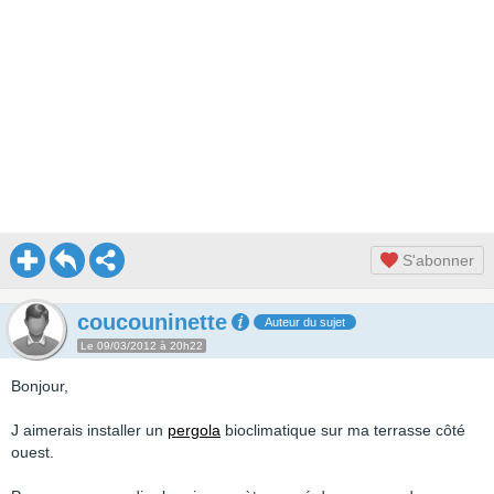
S'abonner
coucouninette
Auteur du sujet
Le 09/03/2012 à 20h22
Bonjour,
J aimerais installer un
pergola
bioclimatique sur ma terrasse côté
ouest.