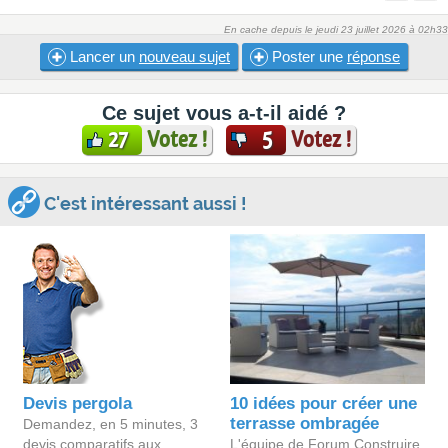
En cache depuis le jeudi 23 juillet 2026 à 02h33
Lancer un
nouveau sujet
Poster une
réponse
Ce sujet vous a-t-il aidé ?
Votez !
Votez !
27
5
C'est intéressant aussi !
Devis pergola
10 idées pour créer une
terrasse ombragée
Demandez, en 5 minutes, 3
devis comparatifs aux
L'équipe de Forum Construire