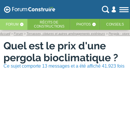
RÉCITS
DE
FORUM
PHOTOS
CONSEILS
‹
‹
CONSTRUCTIONS
Accueil
Forum
Terrasses, clotures et autres aménagements extérieurs
Pergola - store
Quel est le prix d'une
pergola bioclimatique ?
Ce sujet comporte 13 messages et a été affiché 41.923 fois