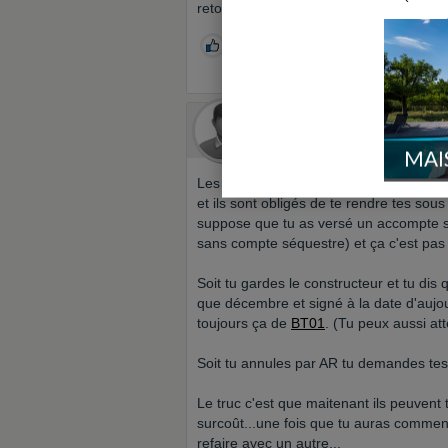
retourner des le lendemain et que j'avais
0
Skauda
Le 29/03/2006 à 20h49
Env. 1000 
MAI
Les 7 jours c'est à partir du moment ou
et ils sont obligés de te rendre tes sous
suppose que tu as versé un accompte 
sans compte séquestre) et ça c'est pas 
Soit tu gardes le constructeur et tu di
que décembre et signé à la date d'aujou
toujours ça de
BT01
. (Tu peux aussi at
Soit tu annules par AR tu demandes tes 
Le truc c'est que maitenant ils peuvent
surcoût...une fois que tu auras commenc
refaire avec un autre...