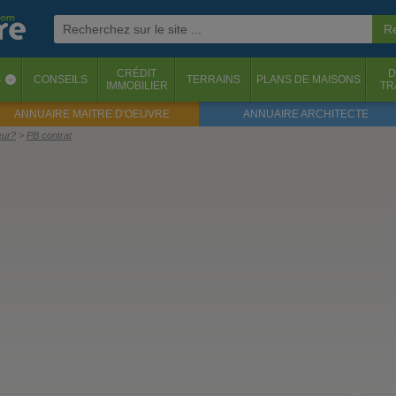
CRÉDIT
D
S
CONSEILS
TERRAINS
PLANS DE MAISONS
‹
IMMOBILIER
TR
ANNUAIRE MAITRE D'OEUVRE
ANNUAIRE ARCHITECTE
eur?
PB contrat