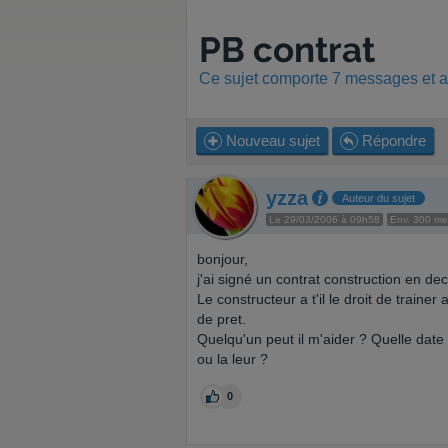
PB contrat
Ce sujet comporte 7 messages et a 
Nouveau sujet
Répondre
yzza
Auteur du sujet
Le 29/03/2006 à 09h58
Env. 300 m
bonjour,
j'ai signé un contrat construction en d
Le constructeur a t'il le droit de trainer
de pret.
Quelqu'un peut il m'aider ? Quelle date
ou la leur ?
0