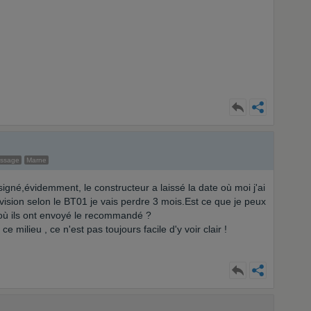
essage
Marne
 signé,évidemment, le constructeur a laissé la date où moi j'ai
ision selon le BT01 je vais perdre 3 mois.Est ce que je peux
 où ils ont envoyé le recommandé ?
e milieu , ce n'est pas toujours facile d'y voir clair !