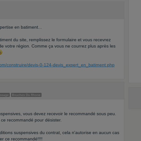
ertise en batiment...
timent du site, remplissez le formulaire et vous recevrez
 de votre région. Comme ça vous ne courrez plus après les
com/construire/devis-0-124-devis_expert_en_batiment.php
essage
Bouches Du Rhone
suspensives, vous devez recevoir le recommandé sous peu.
e ce recommandé pour désister.
nditions suspensives du contrat, cela n'autorise en aucun cas
yer ce recommandé!!!!