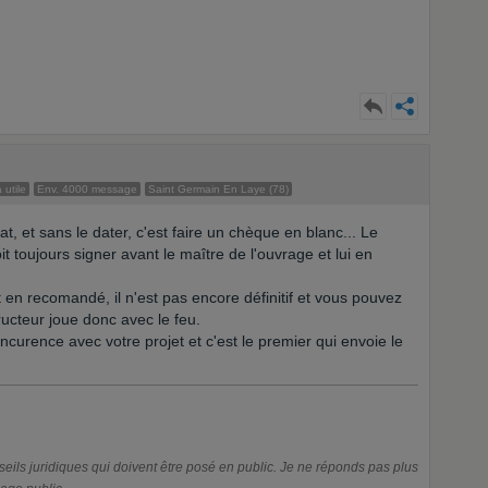
 utile
Env. 4000 message
Saint Germain En Laye (78)
t, et sans le dater, c'est faire un chèque en blanc... Le
t toujours signer avant le maître de l'ouvrage et lui en
 en recomandé, il n'est pas encore définitif et vous pouvez
ucteur joue donc avec le feu.
oncurence avec votre projet et c'est le premier qui envoie le
ls juridiques qui doivent être posé en public. Je ne réponds pas plus