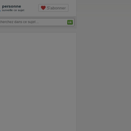
1
personne
S'abonner
surveille ce sujet