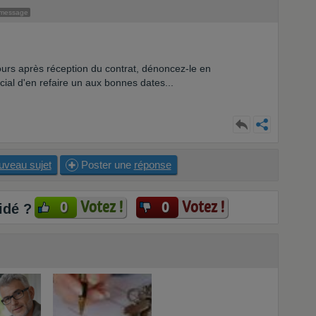
 message
ours après réception du contrat, dénoncez-le en
l d'en refaire un aux bonnes dates...
uveau sujet
Poster une
réponse
Votez !
Votez !
0
0
idé ?