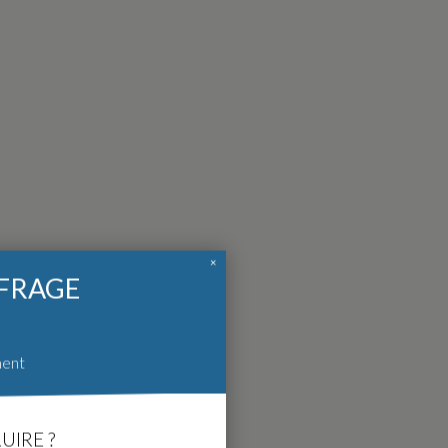
×
FFRAGE
ment
UIRE ?