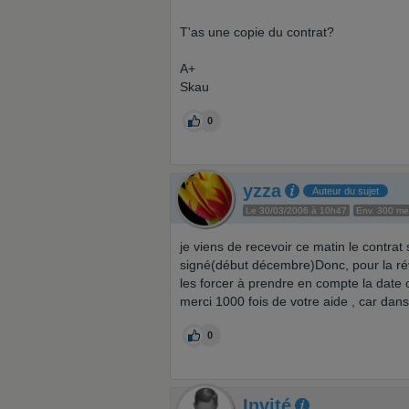
T'as une copie du contrat?
A+
Skau
0
yzza
Auteur du sujet
Le 30/03/2006 à 10h47
Env. 300 m
je viens de recevoir ce matin le contrat
signé(début décembre)Donc, pour la rév
les forcer à prendre en compte la date
merci 1000 fois de votre aide , car dans c
0
Invité