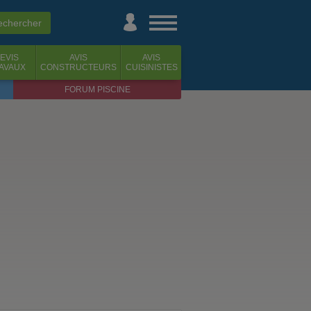
EVIS
AVIS
AVIS
AVAUX
CONSTRUCTEURS
CUISINISTES
FORUM PISCINE