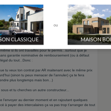
 7 jours pour réflechir.
ou
message
Yvelines - Gambais (78)
SON CLASSIQUE
MAISON BO
 tu reçois le contrat avec AR...tu peux annuler quand tu veux
 même si ils ont travaillés pour le permis...surtout que je
sans garantie nominative de remboursement (ou à défaut
légal du tout...Donc :
s que tu veux ton contrat par AR maitenant avec le même prix
rd'hui (sinon tu peux menacer de l'annuler) ça te fera
tendre plus longtemps mais bon...)
sous et tu cherches un autre constructeur...
 te l'envoyer au dernier moment et en rajoutant quelques
é à payer des intercalaires ça va pas trop t'arranger de tout