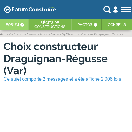
RÉCITS
DE
FORUM
PHOTOS
CONSEILS
‹
‹
CONSTRUCTIONS
Accueil
Forum
Constructeurs
Var
[83] Choix constructeur Draguignan-Régusse
Choix constructeur
Draguignan-Régusse
(Var)
Ce sujet comporte 2 messages et a été affiché 2.006 fois