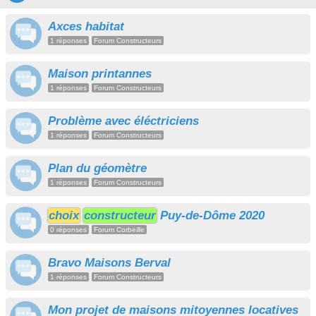
Axces habitat
1 réponses
Forum Constructeurs
Maison printannes
1 réponses
Forum Constructeurs
Problème avec éléctriciens
1 réponses
Forum Constructeurs
Plan du géomètre
1 réponses
Forum Constructeurs
choix
constructeur
Puy-de-Dôme 2020
0 réponses
Forum Corbeille
Bravo Maisons Berval
1 réponses
Forum Constructeurs
Mon projet de maisons mitoyennes locatives