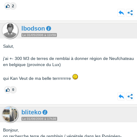
2
lbodson
Le 31/05/2006 à 11h59
Salut,
j'ai +- 300 M3 de terres de remblai à donner région de Neufchateau
en belgique (province du Lux)
qui Kan Veut de ma belle terrrrrrrre
0
bliteko
Le 01/06/2006 à 17h36
Bonjour,
on recherche terre de remblais / végétale dans les Pyrénées-