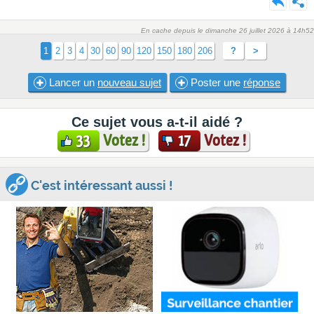
En cache depuis le dimanche 26 juillet 2026 à 14h52
1
2
3
4
30
60
90
120
150
180
206
?
>
Lancer un
nouveau sujet
Poster une
réponse
Ce sujet vous a-t-il aidé ?
Votez !
Votez !
33
17
C'est intéressant aussi !