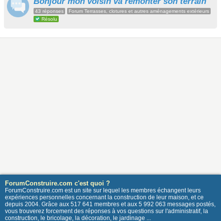
Bonjour mon voisin va remonter son terrain
43 réponses
Forum Terrasses, clotures et autres aménagements extérieurs
Résolu
ForumConstruire.com c'est quoi ?
ForumConstruire.com est un site sur lequel les membres échangent leurs
expériences personnelles concernant la construction de leur maison, et ce
depuis 2004. Grâce aux 517 641 membres et aux 5 992 063 messages postés,
vous trouverez forcement des réponses à vos questions sur l'administratif, la
construction, le bricolage, la décoration, le jardinage ...