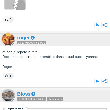
0
roger
Le 13/06/2006 à 13h32
et hop je répète le titre :
Recherche de terre pour remblais dans le sud ouest Lyonnais
Roger
1
Bloss
Le 13/06/2006 à 14h25
Photographe
roger a écrit: