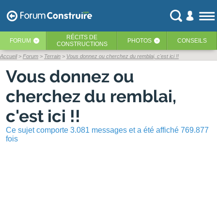
RÉCITS
DE
FORUM
PHOTOS
CONSEILS
‹
‹
CONSTRUCTIONS
Accueil
Forum
Terrain
Vous donnez ou cherchez du remblai, c'est ici !!
Vous donnez ou
cherchez du remblai,
c'est ici !!
Ce sujet comporte 3.081 messages et a été affiché 769.877
fois