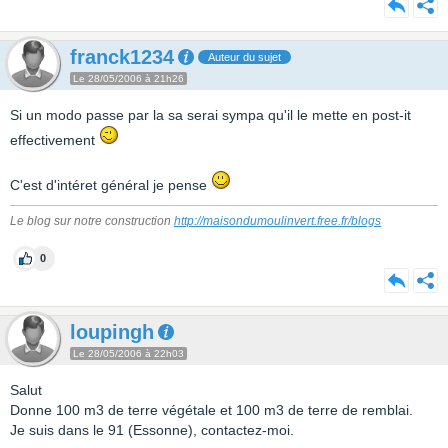
franck1234
Auteur du sujet
Le 28/05/2006 à 21h26
Si un modo passe par la sa serai sympa qu'il le mette en post-it
effectivement
C'est d'intéret général je pense
Le blog sur notre construction
http://maisondumoulinvert.free.fr/blogs
0
loupingh
Le 28/05/2006 à 22h03
Salut
Donne 100 m3 de terre végétale et 100 m3 de terre de remblai.
Je suis dans le 91 (Essonne), contactez-moi.