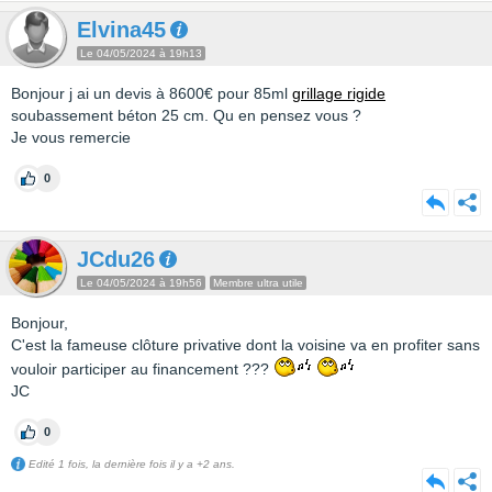
Elvina45
Le 04/05/2024 à 19h13
Bonjour j ai un devis à 8600€ pour 85ml
grillage rigide
soubassement béton 25 cm. Qu en pensez vous ?
Je vous remercie
0
JCdu26
Le 04/05/2024 à 19h56
Membre ultra utile
Bonjour,
C'est la fameuse clôture privative dont la voisine va en profiter sans
vouloir participer au financement ???
JC
0
Edité 1 fois, la dernière fois il y a +2 ans.