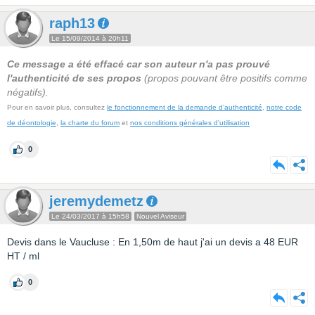
raph13
Le 15/09/2014 à 20h11
Ce message a été effacé car son auteur n'a pas prouvé
l'authenticité de ses propos
(propos pouvant être positifs comme
négatifs).
Pour en savoir plus, consultez
le fonctionnement de la demande d'authenticité
,
notre code
de déontologie
,
la charte du forum
et
nos conditions générales d'utilisation
0
jeremydemetz
Le 24/03/2017 à 15h58
Nouvel Aviseur
Devis dans le Vaucluse : En 1,50m de haut j'ai un devis a 48 EUR
HT / ml
0