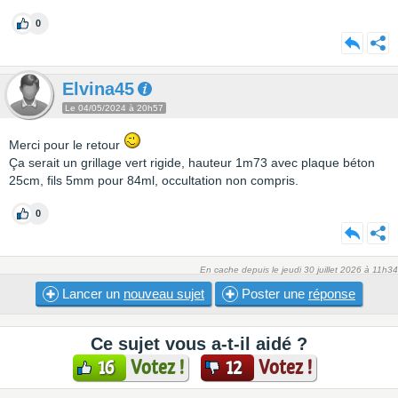
0
Elvina45
Le 04/05/2024 à 20h57
Merci pour le retour
Ça serait un grillage vert rigide, hauteur 1m73 avec plaque béton
25cm, fils 5mm pour 84ml, occultation non compris.
0
En cache depuis le jeudi 30 juillet 2026 à 11h34
Lancer un
nouveau sujet
Poster une
réponse
Ce sujet vous a-t-il aidé ?
Votez !
Votez !
16
12