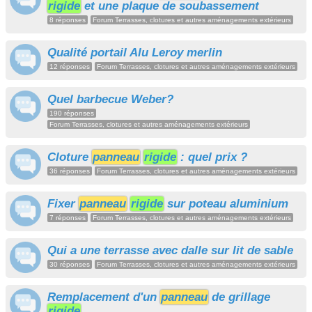
rigide
et une plaque de soubassement
8 réponses
Forum Terrasses, clotures et autres aménagements extérieurs
Qualité portail Alu Leroy merlin
12 réponses
Forum Terrasses, clotures et autres aménagements extérieurs
Quel barbecue Weber?
190 réponses
Forum Terrasses, clotures et autres aménagements extérieurs
Cloture
panneau
rigide
: quel prix ?
36 réponses
Forum Terrasses, clotures et autres aménagements extérieurs
Fixer
panneau
rigide
sur poteau aluminium
7 réponses
Forum Terrasses, clotures et autres aménagements extérieurs
Qui a une terrasse avec dalle sur lit de sable
30 réponses
Forum Terrasses, clotures et autres aménagements extérieurs
Remplacement d'un
panneau
de grillage
rigide