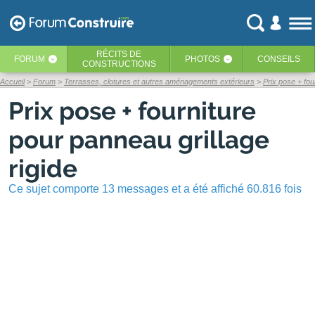
RÉCITS
DE
FORUM
PHOTOS
CONSEILS
‹
‹
CONSTRUCTIONS
Accueil
Forum
Terrasses, clotures et autres aménagements extérieurs
Prix pose + fou
Prix pose + fourniture
pour panneau grillage
rigide
Ce sujet comporte 13 messages et a été affiché 60.816 fois