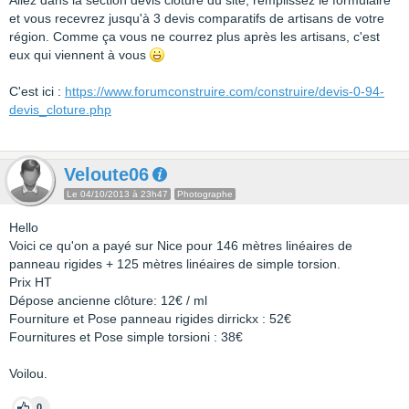
Allez dans la section devis clôture du site, remplissez le formulaire
et vous recevrez jusqu'à 3 devis comparatifs de artisans de votre
région. Comme ça vous ne courrez plus après les artisans, c'est
eux qui viennent à vous
C'est ici :
https://www.forumconstruire.com/construire/devis-0-94-
devis_cloture.php
Veloute06
Le 04/10/2013 à 23h47
Photographe
Hello
Voici ce qu'on a payé sur Nice pour 146 mètres linéaires de
panneau rigides + 125 mètres linéaires de simple torsion.
Prix HT
Dépose ancienne clôture: 12€ / ml
Fourniture et Pose panneau rigides dirrickx : 52€
Fournitures et Pose simple torsioni : 38€
Voilou.
0