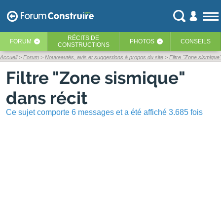
RÉCITS
DE
FORUM
PHOTOS
CONSEILS
‹
‹
CONSTRUCTIONS
Accueil
Forum
Nouveautés, avis et suggestions à propos du site
Filtre "Zone sismique"
Filtre "Zone sismique"
dans récit
Ce sujet comporte 6 messages et a été affiché 3.685 fois