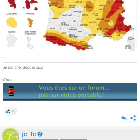
:
Je penche, donc je suis
Chris
0
jc_fc