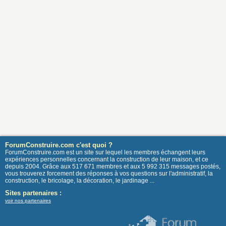
ForumConstruire.com c'est quoi ?
ForumConstruire.com est un site sur lequel les membres échangent leurs
expériences personnelles concernant la construction de leur maison, et ce
depuis 2004. Grâce aux 517 671 membres et aux 5 992 315 messages postés,
vous trouverez forcement des réponses à vos questions sur l'administratif, la
construction, le bricolage, la décoration, le jardinage ...
Sites partenaires :
voir nos partenaires