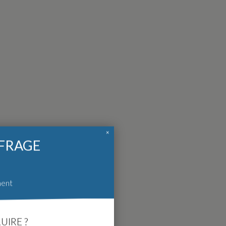
×
FFRAGE
ment
UIRE ?