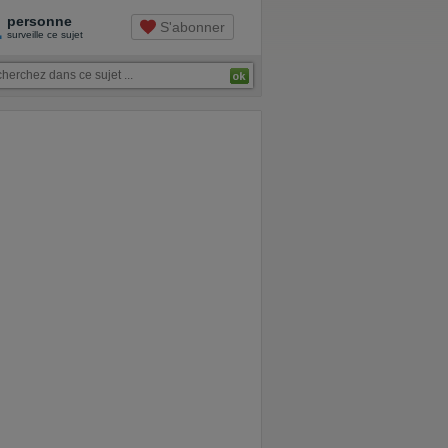
1
personne
S'abonner
surveille ce sujet