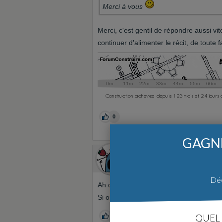
Merci à vous
Merci, c'est gentil de répondre aussi vit
continuer d'alimenter le récit, de toute
0
GAGNE
Tagada_fc
Le 07/04/2016 à 16h35
Membre supe
Déc
Ah c'est sur qu'en faisant le récit après
Si on démarre au début, ça se fait natu
QUEL 
0