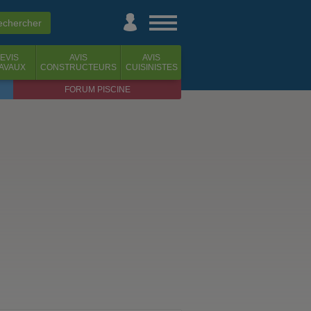
EVIS
AVIS
AVIS
AVAUX
CONSTRUCTEURS
CUISINISTES
FORUM PISCINE