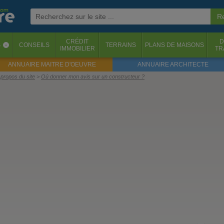
CRÉDIT
D
S
CONSEILS
TERRAINS
PLANS DE MAISONS
‹
IMMOBILIER
TR
ANNUAIRE MAITRE D'OEUVRE
ANNUAIRE ARCHITECTE
propos du site
Où donner mon avis sur un constructeur ?