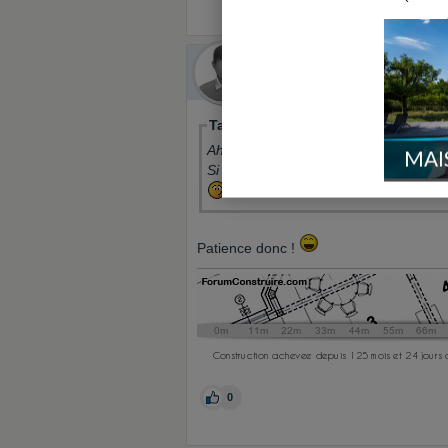
Audrey et Nicolas
Le 07/04/2016 à 16h37
Membre util
Tagada_fc a écrit:
Ah c'est sur qu'en faisant le récit apr
MAI
Si on démarre au début, ça se fait na
Patience donc !
0