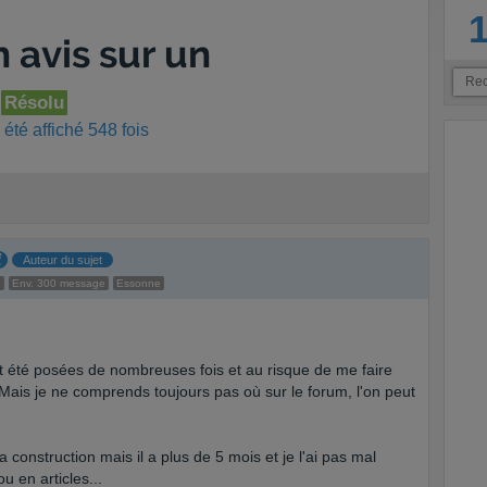
avis sur un
?
Résolu
été affiché 548 fois
Auteur du sujet
e
Env. 300 message
Essonne
nt été posées de nombreuses fois et au risque de me faire
e. Mais je ne comprends toujours pas où sur le forum, l'on peut
construction mais il a plus de 5 mois et je l'ai pas mal
u en articles...