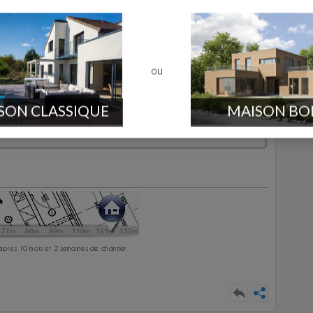
Auteur du sujet
e
Env. 300 message
Essonne
ou
ès la construction, c'est plus compliqué.
SON CLASSIQUE
MAISON BO
turellement ! Mais pas de soucis, ça arrivera courant 2016