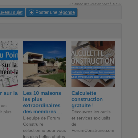
En cache depuis avant-hier à 11h20
uveau sujet
Poster une
réponse
r sur la
Les 10 maisons
Calculette
les plus
construction
extraordinaires
gratuite !
ous
des membres ...
ir plus
Découvrez les outils
L'équipe de Forum
et services exclusifs
Construire
de
sélectionne pour vous
ForumConstruire.com
les plus belles photos