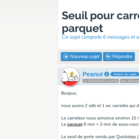
Seuil pour carr
parquet
Ce sujet comporte 6 messages et a 
Nouveau sujet
Répondre
Peanut
Auteur du sujet
Le 20/01/2015 à 21h26
Env. 200 m
Bonjour,
nous avons 2 sdb et 1 wc carrelés qui 
Le carreleur nous annonce environ 15 m
Le
parquet
8 mm + 3 mm de sous-couch
Le seuil de porte vendu par Quickstep (