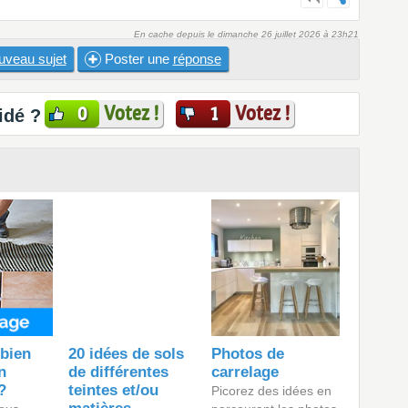
En cache depuis le dimanche 26 juillet 2026 à 23h21
uveau sujet
Poster une
réponse
Votez !
Votez !
0
1
idé ?
bien
20 idées de sols
Photos de
n
de différentes
carrelage
?
teintes et/ou
Picorez des idées en