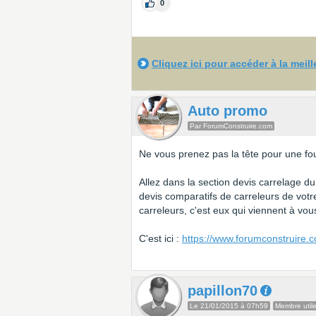
0
Cliquez ici pour accéder à la meil
Auto promo
Par ForumConstruire.com
Ne vous prenez pas la tête pour une fou
Allez dans la section devis carrelage du
devis comparatifs de carreleurs de vot
carreleurs, c'est eux qui viennent à vo
C'est ici :
https://www.forumconstruire.
papillon70
Le 21/01/2015 à 07h59
Membre util