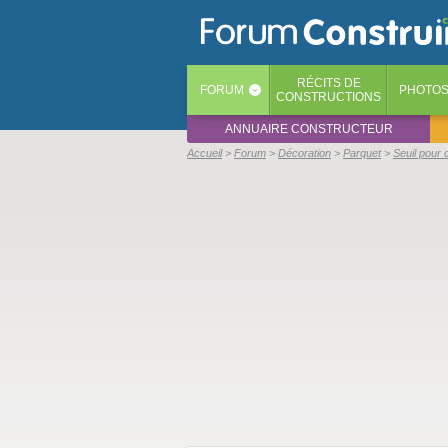
RÉCITS
DE
FORUM
PHOTO
‹
CONSTRUCTIONS
ANNUAIRE CONSTRUCTEUR
Accueil
Forum
Décoration
Parquet
Seuil pour 