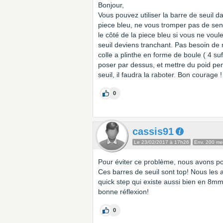
Bonjour,
Vous pouvez utiliser la barre de seuil d
piece bleu, ne vous tromper pas de sen
le côté de la piece bleu si vous ne vou
seuil deviens tranchant. Pas besoin de me
colle a plinthe en forme de boule ( 4 suf
poser par dessus, et mettre du poid pend
seuil, il faudra la raboter. Bon courage !
0
cassis91
Le 23/02/2017 à 17h26
Env. 200 m
Pour éviter ce problème, nous avons po
Ces barres de seuil sont top! Nous les
quick step qui existe aussi bien en 8m
bonne réflexion!
0