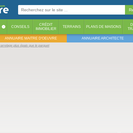
CRÉDIT
D
S
CONSEILS
TERRAINS
PLANS DE MAISONS
‹
IMMOBILIER
TR
ANNUAIRE MAITRE D'OEUVRE
ANNUAIRE ARCHITECTE
carrelage plus épais que le parquet