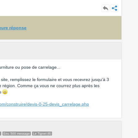
leure réponse
rniture ou pose de carrelage...
 site, remplissez le formulaire et vous recevrez jusqu'à 3
re région. Comme ça vous ne courrez plus après les
us
com/construire/devis-0-25-devis_carrelage.php
e
Env. 500 message
Le Tignet (6)