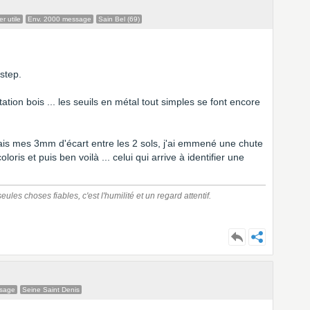
r utile
Env. 2000 message
Sain Bel (69)
kstep.
tation bois ... les seuils en métal tout simples se font encore
vais mes 3mm d'écart entre les 2 sols, j'ai emmené une chute
is et puis ben voilà ... celui qui arrive à identifier une
ules choses fiables, c'est l'humilité et un regard attentif.
ssage
Seine Saint Denis