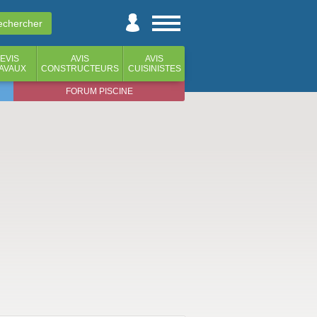
EVIS
AVIS
AVIS
AVAUX
CONSTRUCTEURS
CUISINISTES
FORUM PISCINE