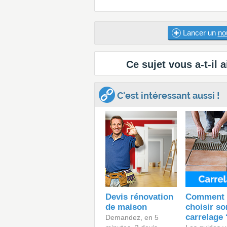
Lancer un
no
Ce sujet vous a-t-il a
C'est intéressant aussi !
Devis rénovation
Comment 
de maison
choisir so
carrelage 
Demandez, en 5