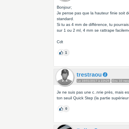
Bonjour;
Je pense pas que la hauteur finie soit
standard.
Si tu as 4 mm de différence, tu pourrai
sur 1 ou 2 ml, 4 mm se rattrape facilem
Cdt
1
trestraou
Le 16/01/2017 à 22h25
Env. 10 me
Je ne suis pas une c..nrie près, mais es
ton seuil Quick Step (la partie supérieu
0