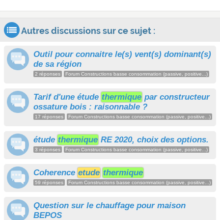
Autres discussions sur ce sujet :
Outil pour connaitre le(s) vent(s) dominant(s)
de sa région
2 réponses
Forum Constructions basse consommation (passive, positive...)
Tarif d'une étude
thermique
par constructeur
ossature bois : raisonnable ?
17 réponses
Forum Constructions basse consommation (passive, positive...)
étude
thermique
RE 2020, choix des options.
3 réponses
Forum Constructions basse consommation (passive, positive...)
Coherence
etude
thermique
59 réponses
Forum Constructions basse consommation (passive, positive...)
Question sur le chauffage pour maison
BEPOS