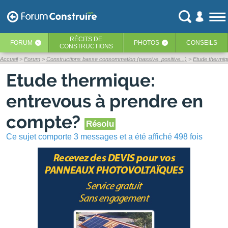
RÉCITS
DE
FORUM
PHOTOS
CONSEILS
‹
‹
CONSTRUCTIONS
Accueil
Forum
Constructions basse consommation (passive, positive...)
Etude thermiq
Etude thermique:
entrevous à prendre en
compte?
Résolu
Ce sujet comporte 3 messages et a été affiché 498 fois