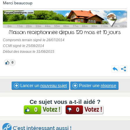
Merci beaucoup
Compromis terrain signé le 28/07/2014
CCMI signé le 25/08/2014
Début des travaux le 31/08/2015
0
Lancer un
nouveau sujet
Poster une
réponse
Ce sujet vous a-t-il aidé ?
Votez !
Votez !
0
0
C'est intéressant aussi !