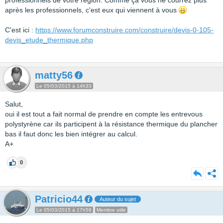
professionnels de votre région. Comme ça vous ne courrez plus
après les professionnels, c'est eux qui viennent à vous
C'est ici :
https://www.forumconstruire.com/construire/devis-0-105-
devis_etude_thermique.php
matty56
Le 05/03/2015 à 14h33
Salut,
oui il est tout a fait normal de prendre en compte les entrevous
polystyrène car ils participent à la résistance thermique du plancher
bas il faut donc les bien intégrer au calcul.
A+
0
Patricio44
Auteur du sujet
Le 05/03/2015 à 17h58
Membre utile