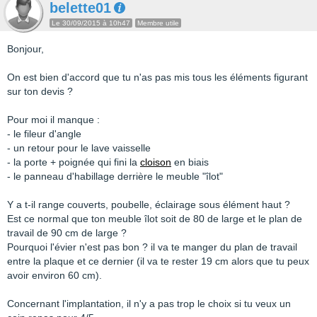
belette01
Le 30/09/2015 à 10h47
Membre utile
Bonjour,
On est bien d'accord que tu n'as pas mis tous les éléments figurant
sur ton devis ?
Pour moi il manque :
- le fileur d'angle
- un retour pour le lave vaisselle
- la porte + poignée qui fini la
cloison
en biais
- le panneau d'habillage derrière le meuble "îlot"
Y a t-il range couverts, poubelle, éclairage sous élément haut ?
Est ce normal que ton meuble îlot soit de 80 de large et le plan de
travail de 90 cm de large ?
Pourquoi l'évier n'est pas bon ? il va te manger du plan de travail
entre la plaque et ce dernier (il va te rester 19 cm alors que tu peux
avoir environ 60 cm).
Concernant l'implantation, il n'y a pas trop le choix si tu veux un