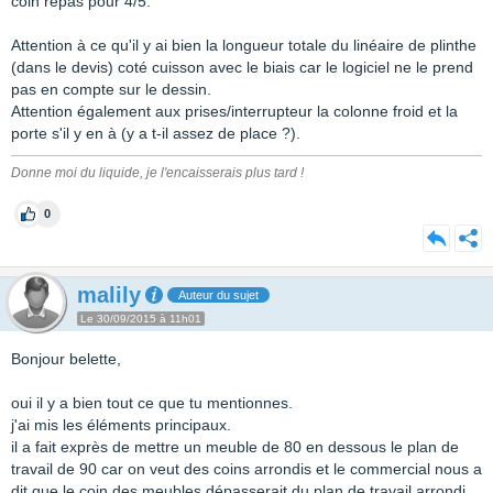
coin repas pour 4/5.
Attention à ce qu'il y ai bien la longueur totale du linéaire de plinthe
(dans le devis) coté cuisson avec le biais car le logiciel ne le prend
pas en compte sur le dessin.
Attention également aux prises/interrupteur la colonne froid et la
porte s'il y en à (y a t-il assez de place ?).
Donne moi du liquide, je l'encaisserais plus tard !
0
malily
Auteur du sujet
Le 30/09/2015 à 11h01
Bonjour belette,
oui il y a bien tout ce que tu mentionnes.
j'ai mis les éléments principaux.
il a fait exprès de mettre un meuble de 80 en dessous le plan de
travail de 90 car on veut des coins arrondis et le commercial nous a
dit que le coin des meubles dépasserait du plan de travail arrondi.