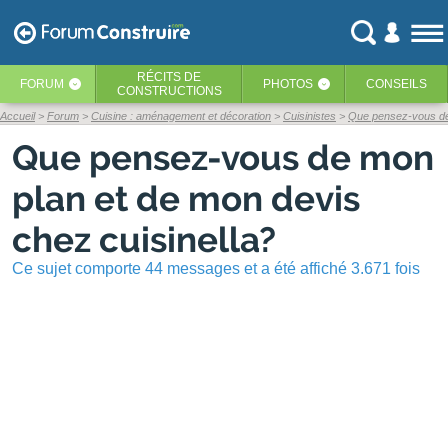
RÉCITS
DE
FORUM
PHOTOS
CONSEILS
‹
‹
CONSTRUCTIONS
Accueil
Forum
Cuisine : aménagement et décoration
Cuisinistes
Que pensez-vous de 
Que pensez-vous de mon
plan et de mon devis
chez cuisinella?
Ce sujet comporte 44 messages et a été affiché 3.671 fois