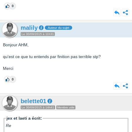
0
malily
Auteur du sujet
Le 30/09/2015 à 11h31
Bonjour AHM,
qu'est ce que tu entends par finition pas terrible stp?
Merci
0
belette01
Le 30/09/2015 à 14h41
Membre utile
jex et laeti a écrit:
Re