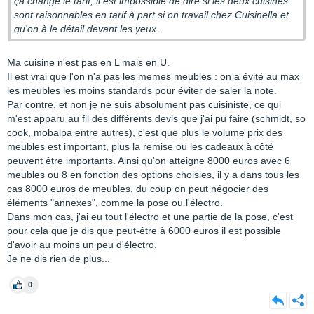
ça change le tarif; il est impossible de dire si les deux cuisines
sont raisonnables en tarif à part si on travail chez Cuisinella et
qu'on à le détail devant les yeux.
Ma cuisine n'est pas en L mais en U.
Il est vrai que l'on n'a pas les memes meubles : on a évité au max
les meubles les moins standards pour éviter de saler la note.
Par contre, et non je ne suis absolument pas cuisiniste, ce qui
m'est apparu au fil des différents devis que j'ai pu faire (schmidt, so
cook, mobalpa entre autres), c'est que plus le volume prix des
meubles est important, plus la remise ou les cadeaux à côté
peuvent être importants. Ainsi qu'on atteigne 8000 euros avec 6
meubles ou 8 en fonction des options choisies, il y a dans tous les
cas 8000 euros de meubles, du coup on peut négocier des
éléments "annexes", comme la pose ou l'électro.
Dans mon cas, j'ai eu tout l'électro et une partie de la pose, c'est
pour cela que je dis que peut-être à 6000 euros il est possible
d'avoir au moins un peu d'électro.
Je ne dis rien de plus...
0