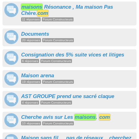
maisons
Résonance , Ma maison Pas
Chère.
com
11 réponses
Forum Constructeurs
Documents
20 réponses
Forum Constructeurs
Consignation des 5% suite vices et litiges
6 réponses
Forum Constructeurs
Maison arena
19 réponses
Forum Constructeurs
AST GROUPE prend une sacré claque
4 réponses
Forum Constructeurs
Cherche avis sur Les
maisons
.
com
10 réponses
Forum Constructeurs
Maison sans fil.... pas de réseaux....cherchez