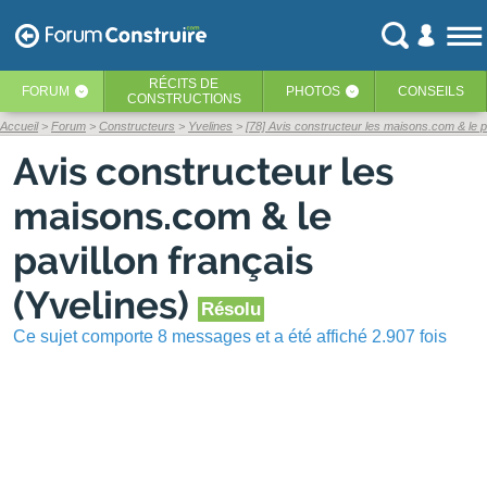
RÉCITS
DE
FORUM
PHOTOS
CONSEILS
‹
‹
CONSTRUCTIONS
Accueil
Forum
Constructeurs
Yvelines
[78] Avis constructeur les maisons.com & le pa
Avis constructeur les
maisons.com & le
pavillon français
(Yvelines)
Résolu
Ce sujet comporte 8 messages et a été affiché 2.907 fois