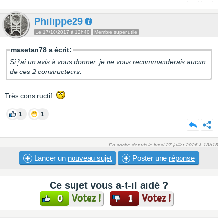
Philippe29
Le 17/10/2017 à 12h40
Membre super utile
masetan78 a écrit:
Si j'ai un avis à vous donner, je ne vous recommanderais aucun
de ces 2 constructeurs.
Très constructif
1
1
En cache depuis le lundi 27 juillet 2026 à 18h15
Lancer un
nouveau sujet
Poster une
réponse
Ce sujet vous a-t-il aidé ?
Votez !
Votez !
0
1