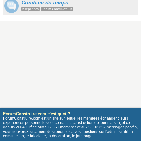
Combien de temps...
5 réponses
Forum Constructeurs
ForumConstruire.com c'est quoi ?
ForumConstruire.com est un site sur lequel les membres échangent leurs
expériences personnelles concernant la construction de leur maison, et ce
depuis 2004. Grâce aux 517 661 membres et aux 5 992 257 messages postés,
vous trouverez forcement des réponses à vos questions sur l'administratif, la
construction, le bricolage, la décoration, le jardinage ...