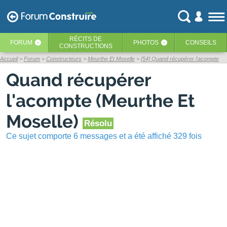
RÉCITS
DE
FORUM
PHOTOS
CONSEILS
‹
‹
CONSTRUCTIONS
Accueil
Forum
Constructeurs
Meurthe Et Moselle
[54] Quand récupérer l'acompte
Quand récupérer
l'acompte (Meurthe Et
Moselle)
Résolu
Ce sujet comporte 6 messages et a été affiché 329 fois