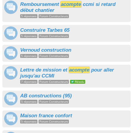
Remboursement
acompte
ccmi si retard
début chantier
5 réponses
Forum Constructeurs
Construire Tarbes 65
5 réponses
Forum Constructeurs
Vernoud construction
5 réponses
Forum Constructeurs
Lettre de mission et
acompte
pour aller
jusqu'au CCMI
7 réponses
Forum Constructeurs
Résolu
AB constructions (95)
5 réponses
Forum Constructeurs
Maison france confort
5 réponses
Forum Constructeurs