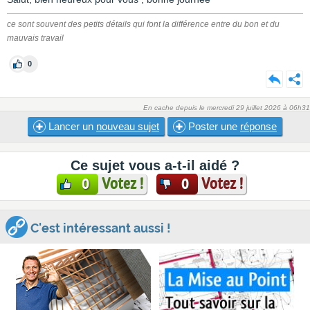
ce sont souvent des petits détails qui font la différence entre du bon et du
mauvais travail
0
En cache depuis le mercredi 29 juillet 2026 à 06h31
Lancer un
nouveau sujet
Poster une
réponse
Ce sujet vous a-t-il aidé ?
Votez !
Votez !
0
0
C'est intéressant aussi !