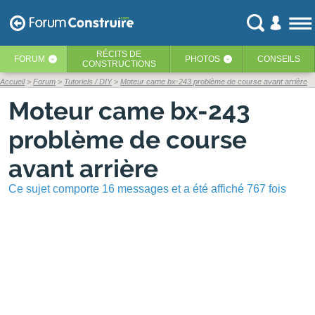
RÉCITS
DE
FORUM
PHOTOS
CONSEILS
‹
‹
CONSTRUCTIONS
Accueil
Forum
Tutoriels / DIY
Moteur came bx-243 problème de course avant arrière
Moteur came bx-243
problème de course
avant arrière
Ce sujet comporte 16 messages et a été affiché 767 fois