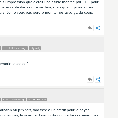
avais l'impression que c'était une étude montée par EDF pour
 intéressante dans notre secteur, mais quand je les air en
scours. Je ne veux pas perdre mon temps avec ça du coup.
e
Env. 1000 message
Billy (41)
rtenariat avec edf
e
Env. 600 message
Saone Et Loire
lation au prix fort, adossée à un crédit pour la payer.
 fonctionne), la revente d'électricité couvre très rarement les