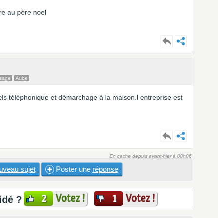
ire au père noel
ssage
Aube
els téléphonique et démarchage à la maison.l entreprise est
En cache depuis avant-hier à 00h06
uveau sujet
Poster une
réponse
Votez !
Votez !
2
1
idé ?