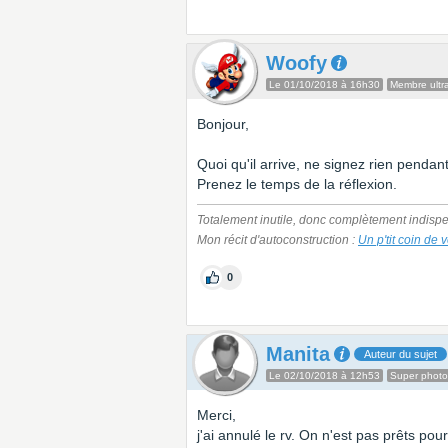
Woofy
Le 01/10/2018 à 16h30
Membre ultra
Bonjour,
Quoi qu'il arrive, ne signez rien penda
Prenez le temps de la réflexion.
Totalement inutile, donc complètement indispe
Mon récit d'autoconstruction :
Un p'tit coin de 
0
Manita
Auteur du sujet
Le 02/10/2018 à 12h53
Super phot
Merci,
j'ai annulé le rv. On n'est pas prêts pou