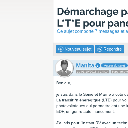
Démarchage pa
L*T*E pour pan
Ce sujet comporte 7 messages et a 
Nouveau sujet
Répondre
Manita
Auteur du sujet
Le 01/10/2018 à 14h14
Super phot
Bonjour,
je suis dans le Seine et Marne à côté d
La transit**n énereg*que (LTE) pour voir
photovoltaïques qui permettraient une 
EDF, un genre autofinancement.
J'ai pris pour l'instant RV avec un tech