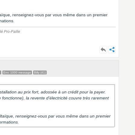
oltaïque, renseignez-vous par vous même dans un premier
mations.
ié Pro-Paille
e
Env. 1000 message
Billy (41)
allation au prix fort, adossée à un crédit pour la payer.
le fonctionne), la revente d'électricité couvre très rarement
voltaïque, renseignez-vous par vous même dans un premier
rormations.