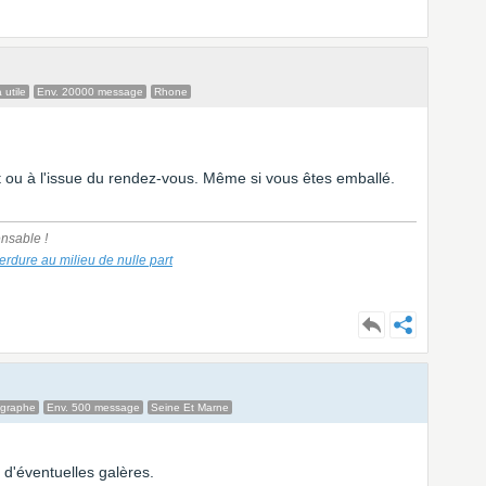
 utile
Env. 20000 message
Rhone
nt ou à l'issue du rendez-vous. Même si vous êtes emballé.
nsable !
verdure au milieu de nulle part
ographe
Env. 500 message
Seine Et Marne
r d'éventuelles galères.