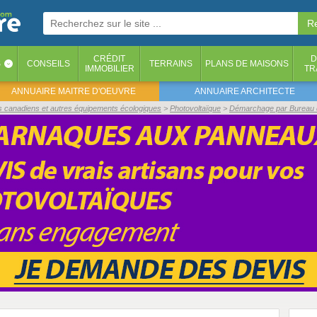
CRÉDIT
D
S
CONSEILS
TERRAINS
PLANS DE MAISONS
‹
IMMOBILIER
TR
ANNUAIRE MAITRE D'OEUVRE
ANNUAIRE ARCHITECTE
its canadiens et autres équipements écologiques
Photovoltaïque
Démarchage par Bureau d