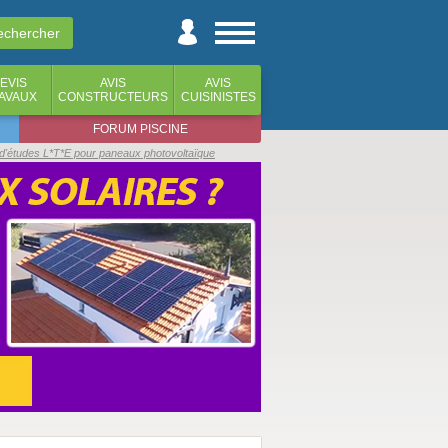
EVIS
AVIS
AVIS
AVAUX
CONSTRUCTEURS
CUISINISTES
FORUM PISCINE
'études L*T*E pour paneaux photovoltaïque