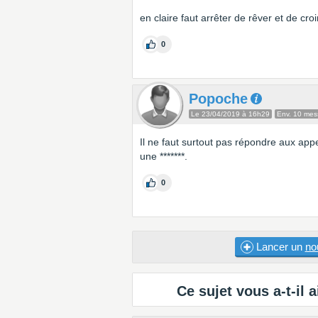
en claire faut arrêter de rêver et de cro
0
Popoche
Le 23/04/2019 à 16h29
Env. 10 me
Il ne faut surtout pas répondre aux app
une *******.
0
Lancer un
no
Ce sujet vous a-t-il a