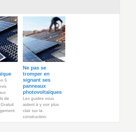
Ne pas se
aïque
tromper en
signant ses
en 5
panneaux
evis
photovoltaïques
aux
ls de
Les guides vous
 Gratuit
aident à y voir plus
agement.
clair sur la
construction.