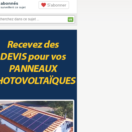
abonnés
S'abonner
surveillent ce sujet