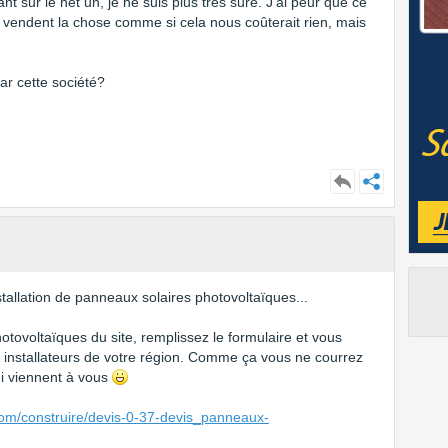
 sur le net un, je ne suis plus très sure. J'ai peur que ce
ls vendent la chose comme si cela nous coûterait rien, mais
ar cette société?
tallation de panneaux solaires photovoltaïques...
otovoltaïques du site, remplissez le formulaire et vous
e installateurs de votre région. Comme ça vous ne courrez
qui viennent à vous
com/construire/devis-0-37-devis_panneaux-