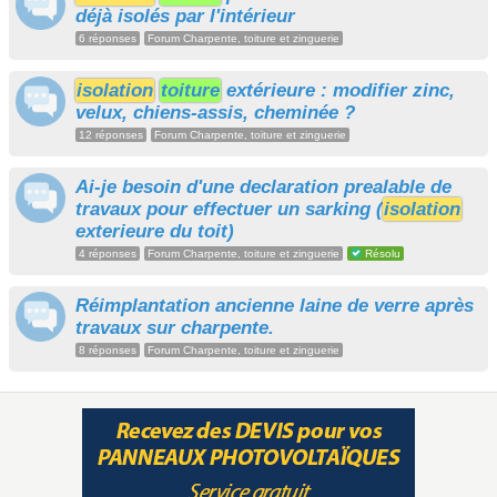
déjà isolés par l'intérieur
6 réponses
Forum Charpente, toiture et zinguerie
isolation
toiture
extérieure : modifier zinc,
velux, chiens-assis, cheminée ?
12 réponses
Forum Charpente, toiture et zinguerie
Ai-je besoin d'une declaration prealable de
travaux pour effectuer un sarking (
isolation
exterieure du toit)
4 réponses
Forum Charpente, toiture et zinguerie
Résolu
Réimplantation ancienne laine de verre après
travaux sur charpente.
8 réponses
Forum Charpente, toiture et zinguerie