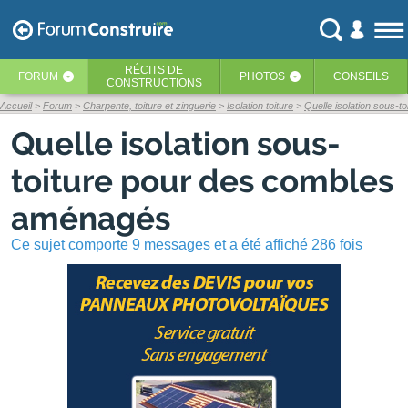
RÉCITS
DE
FORUM
PHOTOS
CONSEILS
‹
‹
CONSTRUCTIONS
Accueil
Forum
Charpente, toiture et zinguerie
Isolation toiture
Quelle isolation sous-
Quelle isolation sous-
toiture pour des combles
aménagés
Ce sujet comporte 9 messages et a été affiché 286 fois