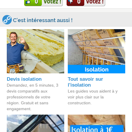
Votez !
Votez !
0
0
C'est intéressant aussi !
Devis isolation
Tout savoir sur
l'isolation
Demandez, en 5 minutes, 3
devis comparatifs aux
Les guides vous aident à y
professionnels de votre
voir plus clair sur la
région. Gratuit et sans
construction.
engagement.