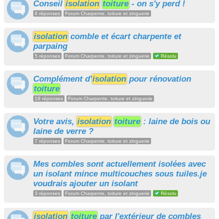
Conseil
isolation
toiture
- on s'y perd !
6 réponses
Forum Charpente, toiture et zinguerie
isolation
comble et écart charpente et
parpaing
5 réponses
Forum Charpente, toiture et zinguerie
Résolu
Complément d'
isolation
pour rénovation
toiture
18 réponses
Forum Charpente, toiture et zinguerie
Votre avis,
isolation
toiture
: laine de bois ou
laine de verre ?
7 réponses
Forum Charpente, toiture et zinguerie
Mes combles sont actuellement isolées avec
un isolant mince multicouches sous tuiles.je
voudrais ajouter un isolant
3 réponses
Forum Charpente, toiture et zinguerie
Résolu
isolation
toiture
par l'extérieur de combles