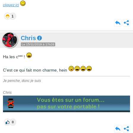
cliquez ici
1
Chris
Le 15/11/2019 à 17h26
Ha les c*** !
C'est ce qui fait mon charme, hein
Je penche, donc je suis
Chris
0