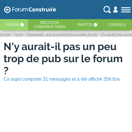
RÉCITS
DE
FORUM
PHOTOS
CONSEILS
‹
‹
CONSTRUCTIONS
Accueil
Forum
Nouveautés, avis et suggestions à propos du site
N'y aurait-il pas un p
N'y aurait-il pas un peu
trop de pub sur le forum
?
Ce sujet comporte 31 messages et a été affiché 356 fois