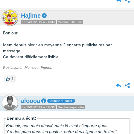
Hajime
Le 14/11/2019 à 21h33
Membre ultra utile
Bonjour,
Idem depuis hier : en moyenne 2 encarts publicitaires par
message.
Ca devient difficilement lisible.
Il est mignon Monsieur Pignon
1
aloooa
Auteur du sujet
Le 15/11/2019 à 02h32
Membre super utile
Benmu a écrit:
Bonsoir, non mais désolé mais là c'est n'importe quoi!
Y a des pubs dans les postes, entre deux lignes de texte!!!