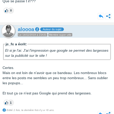
Que se passe t il???
0
aloooa
Auteur du sujet
Le 14/11/2019 à 21h31
Membre super utile
jc_fc a écrit:
Et si je l'ai. J'ai l'impression que google se permet des largesses
sur la publicité sur le site !
Certes.
Mais on est loin de n'avoir que ce bandeau. Les nombreux blocs
entre les posts me sembles un peu trop nombreux... Sans oublier
les popups...
Et tout ça ce n'est pas Google qui prend des largesses.
1
Edité 1 fois, la dernière fois il y a +6 ans.